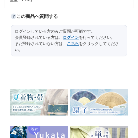
この商品へ質問する
?
サイズ
ログインしている方のみご質問が可能です。
口径
高台径
高さ
縦
横
長さ
会員登録されている方は、
ログイン
を行ってください。
全体
137.8
41
まだ登録されていない方は、
こちら
をクリックしてくださ
い。
本紙
26.7
23.7