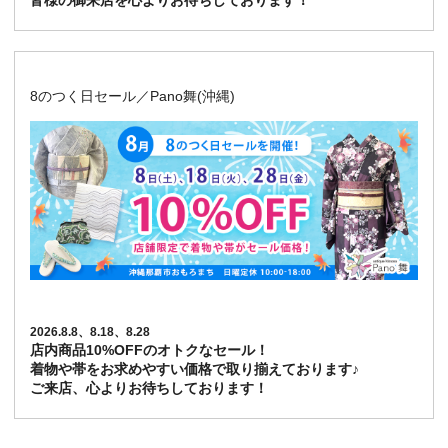
皆様の御来店を心よりお待ちしております！
8のつく日セール／Pano舞(沖縄)
2026.8.8、8.18、8.28
店内商品10%OFFのオトクなセール！
着物や帯をお求めやすい価格で取り揃えております♪
ご来店、心よりお待ちしております！