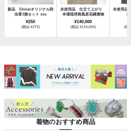
新品 Shineiオリジナル防
未使用品 仕立て上がり
未使用品
虫香3個セット sss
本場琉球南風原花織着物
け
¥250
¥140,000
¥
(税込 ¥275)
(税込 ¥154,000)
(税込
着物のおすすめ商品