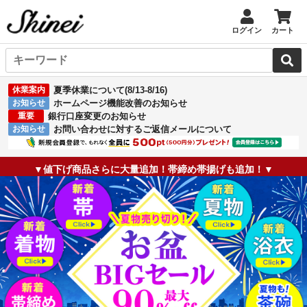
ログイン
カート
休業案内
夏季休業について(8/13-8/16)
お知らせ
ホームページ機能改善のお知らせ
重要
銀行口座変更のお知らせ
お知らせ
お問い合わせに対するご返信メールについて
▼値下げ商品さらに大量追加！帯締め帯揚げも追加！▼