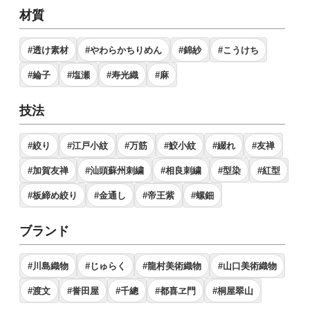
材質
#透け素材
#やわらかちりめん
#錦紗
#こうけち
#綸子
#塩瀬
#寿光織
#麻
技法
#絞り
#江戸小紋
#万筋
#鮫小紋
#綴れ
#友禅
#加賀友禅
#汕頭蘇州刺繍
#相良刺繍
#型染
#紅型
#板締め絞り
#金通し
#帝王紫
#螺鈿
ブランド
#川島織物
#じゅらく
#龍村美術織物
#山口美術織物
#渡文
#誉田屋
#千總
#都喜ヱ門
#桐屋翠山