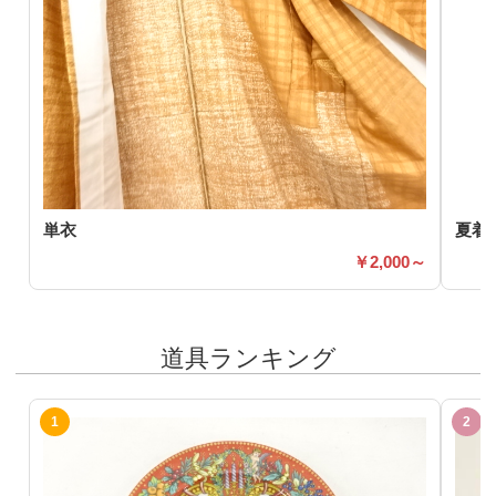
単衣
夏着
2,000～
道具ランキング