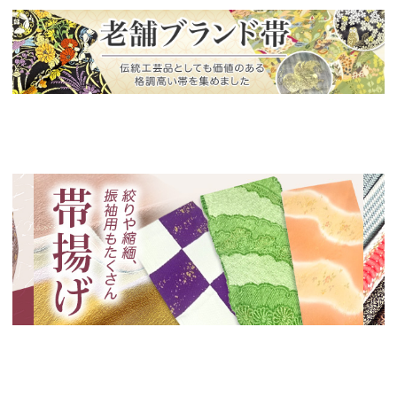
新入荷！
老舗ブランドによる極上の逸品
新入荷！
新入
絞りや縮緬、振袖用も！帯揚げ特集
いく