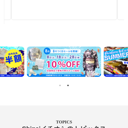
リメイクに！着尺反物・帯地反物など
TOPICS