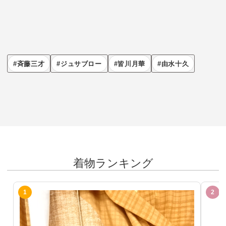
斉藤三才
ジュサブロー
皆川月華
由水十久
着物ランキング