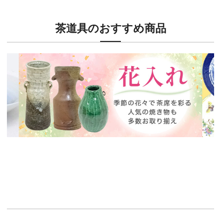
茶道具のおすすめ商品
新入荷！
新入
茶席に欠かせない花入特集
ウェ
イチオシ商品情報