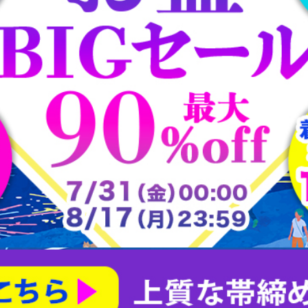
大樋焼
常滑焼
平戸焼
志野焼
大正ロマン道中着
茶合
大正ロマン雨コート
有田焼
朝日焼
楽山焼
楽焼
瀬戸焼
犬山焼
益子焼
相馬焼
砥部焼
粟田焼
紀州焼
織部焼
美濃焼
膳所焼
萩焼
萬古焼
薩摩焼
赤膚山焼
鍋島焼
阿漕焼
高取焼
尾戸焼
布志名焼
無名異焼