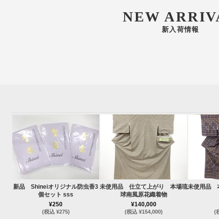
NEW ARRIV
新入荷情報
新品 Shineiオリジナル防虫香3
未使用品 仕立て上がり 本場琉
未使用品 
個セット sss
球南風原花織着物
¥250
¥140,000
(税込 ¥275)
(税込 ¥154,000)
(