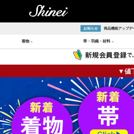
お知らせ
商品機能アップデ
着物
帯
・
羽織
・
材料
▼値
小紋着物
アンティーク半幅帯
帯締め
琉球織物
紬着物
アンティーク袋帯
帯揚げ
宮古上布
掛軸
茶碗
火入
莨盆
茶箱
花台
皆具
色無地着物
アンティーク名古屋帯
半衿
大島紬
大正ロマン着物
アンティーク丸帯
伊達締め
結城紬
版画
釜
棗
風炉
浴衣
新品/リサイクル半幅帯
草履
本場正藍泥染
新品/リサイクル袋帯
下駄
ひげ紬
中国画
炉釜
炉縁
棚