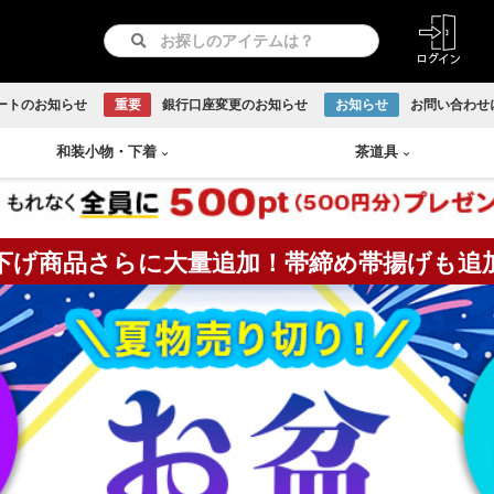
ートのお知らせ
重要
銀行口座変更のお知らせ
お知らせ
お問い合わせ
和装小物
・
下着
茶道具
下げ商品さらに大量追加！帯締め帯揚げも追
紋つき色無地
リサイクル羽織
長襦袢
急須
書画
付け下げ
リサイクル道行コート
和装下着
鉄瓶
Baccarat
古伊万里焼
伊賀焼
古曽部焼
小岱焼
現川焼
虫明焼
赤膚焼
丹波焼
WEDGWOOD
訪問着
リサイクル道中着
水次
日本画
留袖
リサイクル雨コート
茶托
越前焼
京焼
九谷焼
信楽焼
リサイクル振袖・打掛
大正ロマン羽織
茶櫃
こけし
アンティーク振袖・打掛
大正ロマン道行コート
煎茶
備前焼
出石焼
吉向焼
唐津焼