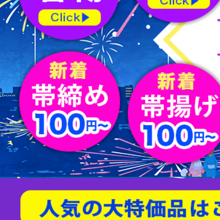
屏風
水指
薄茶器
新品/リサイクル名古屋帯
バッグ
節紬
新品/リサイクル丸帯
足袋
80/100亀甲
天然石/パワーストーン
茶入
杓
縁高
男物帯
ショール
綴れ
扇子
友禅(手描き／金彩)
菓子器
建水
蓋置
茶筅
炭道具
敷板
櫛・かんざし
型染
帯留
すくい織
袱紗
アクセサリー
相良刺繍
汕頭蘇州刺繍
螺鈿
京紅型