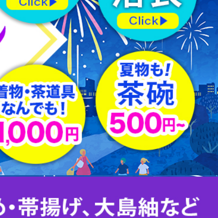
羽織紐
はぎれ
下駄
足袋
その他