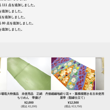
品 111 点を追加しました。
 点を追加しました。
5 点を追加しました。
品 80 点を追加しました。
 点を追加しました。
本場琉
大特価品 未使用品 正絹 丹後
縮緬地絞り花々・葉模様開き名古
未使用品 
ちりめん 帯揚げ
屋帯（額縁仕立て）
¥2,000
¥12,500
(税込 ¥2,200)
(税込 ¥13,750)
(