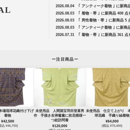
2026.08.04
｢ アンティーク着物 ｣ に新商
AL
2026.08.03
｢ 着物・帯 ｣ に新商品 408
2026.08.03
｢ 男性着物・帯 ｣ に新商品 
2026.08.03
｢ アンティーク着物 ｣ に新商
2026.07.31
｢ 着物・帯 ｣ に新商品 361
ー注目商品ー
本場琉球花織付け下げ
未使用品 人間国宝羽田登喜男
未使用品 仕立て上がり 
着物
作 手描き友禅鴛鴦に枝花模様一
球花織 手織り紬着物
つ紋訪問着
¥42,500
¥64,000
税込 ¥46,750)
¥120,000
(税込 ¥70,400)