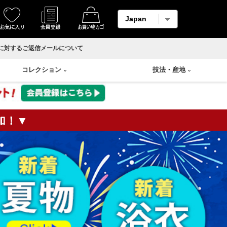
に対するご返信メールについて
コレクション
技法
・
産地
加！▼
着物
縮緬・錦紗
リサイクル反物
香炉
Swarovski
輪島塗り
羽織
柄メイン生地
ホームコート
香合
山中塗り
男物帯
紬生地
香盆
漆塗り
長襦袢
麻生地
花瓶
蒔絵
アンサンブル
材料用反物
壷
朱漆塗
袴
材料用洗い張り
溜塗