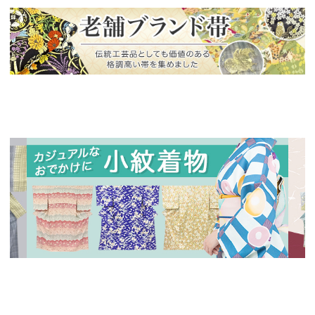
新入荷！
老舗ブランドによる極上の逸品
新入荷！
新入
人気の小紋着物、続々入荷中！
特別