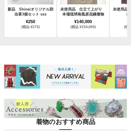
新品 Shineiオリジナル防
未使用品 仕立て上がり
未使用品
虫香3個セット sss
本場琉球南風原花織着物
け
¥250
¥140,000
¥
(税込 ¥275)
(税込 ¥154,000)
(税込
着物のおすすめ商品