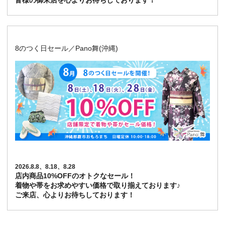
皆様の御来店を心よりお待ちしております！
8のつく日セール／Pano舞(沖縄)
2026.8.8、8.18、8.28
店内商品10%OFFのオトクなセール！
着物や帯をお求めやすい価格で取り揃えております♪
ご来店、心よりお待ちしております！