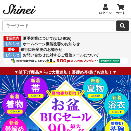
ログイン
カート
休業案内
夏季休業について(8/13-8/16)
お知らせ
ホームページ機能改善のお知らせ
重要
銀行口座変更のお知らせ
お知らせ
お問い合わせに対するご返信メールについて
▼値下げ商品さらに大量追加！帯締め帯揚げも追加！▼