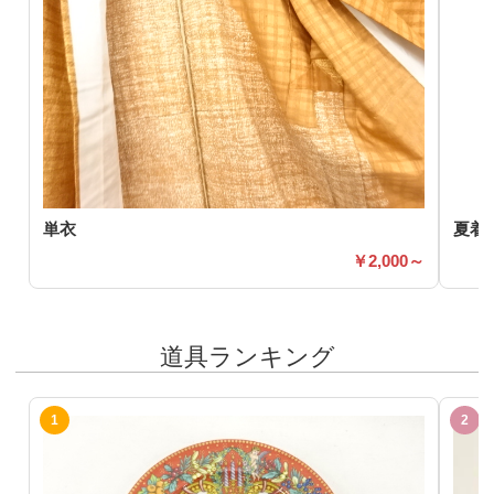
単衣
夏着
2,000～
道具ランキング