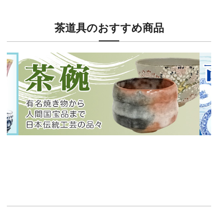
茶道具のおすすめ商品
新入荷！
新入
有名焼き物から人間国宝品まで！
40
イチオシ商品情報