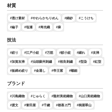
材質
#透け素材
#やわらかちりめん
#錦紗
#こうけち
#綸子
#塩瀬
#寿光織
#麻
技法
#絞り
#江戸小紋
#万筋
#鮫小紋
#綴れ
#友禅
#加賀友禅
#汕頭蘇州刺繍
#相良刺繍
#型染
#紅型
#板締め絞り
#金通し
#帝王紫
#螺鈿
ブランド
#川島織物
#じゅらく
#龍村美術織物
#山口美術織物
#渡文
#誉田屋
#千總
#都喜ヱ門
#桐屋翠山