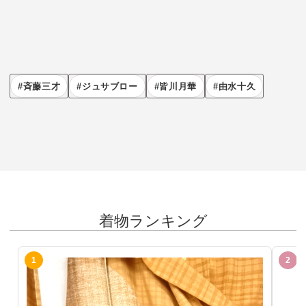
斉藤三才
ジュサブロー
皆川月華
由水十久
着物ランキング