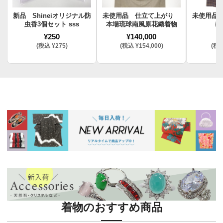
新品 Shineiオリジナル防
未使用品 仕立て上がり
未使用品
虫香3個セット sss
本場琉球南風原花織着物
け
¥250
¥140,000
¥
(税込 ¥275)
(税込 ¥154,000)
(税込
着物のおすすめ商品