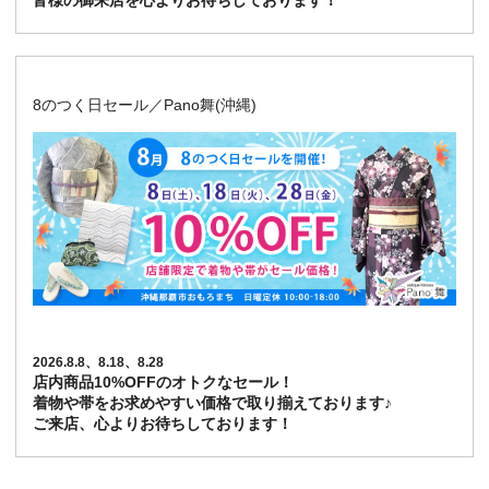
皆様の御来店を心よりお待ちしております！
8のつく日セール／Pano舞(沖縄)
2026.8.8、8.18、8.28
店内商品10%OFFのオトクなセール！
着物や帯をお求めやすい価格で取り揃えております♪
ご来店、心よりお待ちしております！