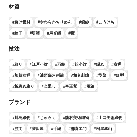
材質
#透け素材
#やわらかちりめん
#錦紗
#こうけち
#綸子
#塩瀬
#寿光織
#麻
技法
#絞り
#江戸小紋
#万筋
#鮫小紋
#綴れ
#友禅
#加賀友禅
#汕頭蘇州刺繍
#相良刺繍
#型染
#紅型
#板締め絞り
#金通し
#帝王紫
#螺鈿
ブランド
#川島織物
#じゅらく
#龍村美術織物
#山口美術織物
#渡文
#誉田屋
#千總
#都喜ヱ門
#桐屋翠山