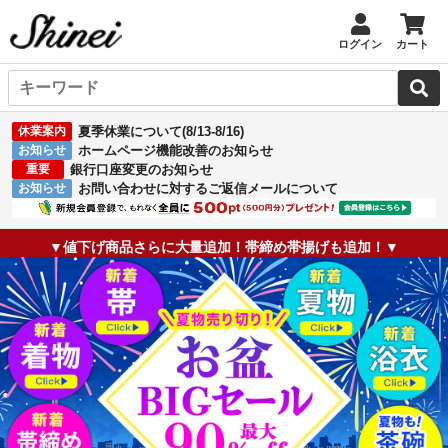
ログイン
カート
休業案内
夏季休業について(8/13-8/16)
お知らせ
ホームページ機能改善のお知らせ
重要
銀行口座変更のお知らせ
お知らせ
お問い合わせに対するご返信メールについて
▼値下げ商品さらに大量追加！帯締め帯揚げも追加！▼