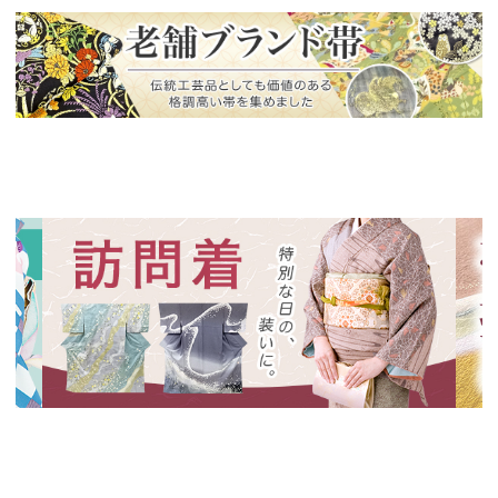
新入荷！
老舗ブランドによる極上の逸品
新入荷！
新入
特別な日の装いに、華やかな訪問着
絞り