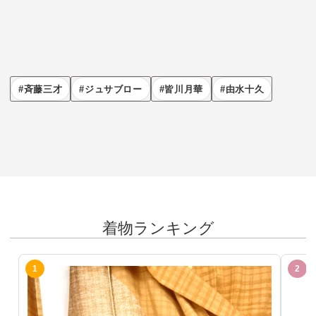
斉藤三才
ジュサブロー
皆川月華
由水十久
着物ランキング