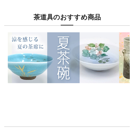
茶道具のおすすめ商品
新入荷！
新入荷
涼を感じる夏茶碗特集
茶席に
イチオシ商品情報