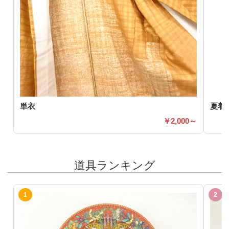
単衣
夏着
2,000～
道具ランキング