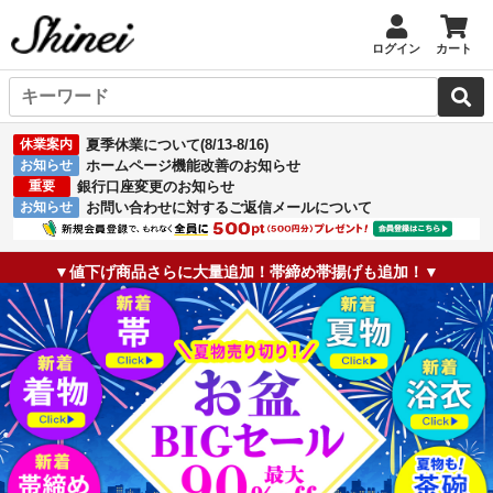
ログイン
カート
休業案内
夏季休業について(8/13-8/16)
お知らせ
ホームページ機能改善のお知らせ
重要
銀行口座変更のお知らせ
お知らせ
お問い合わせに対するご返信メールについて
▼値下げ商品さらに大量追加！帯締め帯揚げも追加！▼