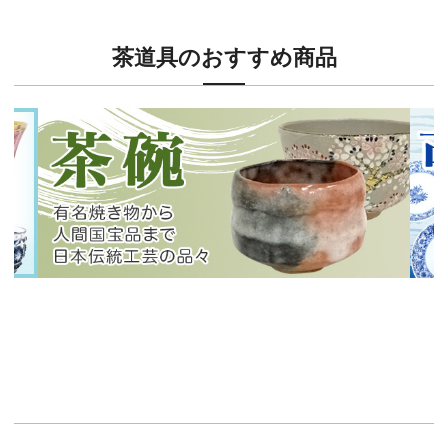
茶道具のおすすめ商品
新入荷！
新入
有名焼き物から人間国宝品まで！
40
イチオシ商品情報