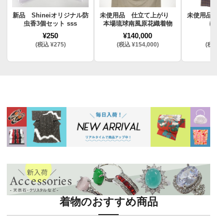
新品 Shineiオリジナル防
未使用品 仕立て上がり
未使用品
虫香3個セット sss
本場琉球南風原花織着物
け
¥250
¥140,000
¥
(税込 ¥275)
(税込 ¥154,000)
(税込
着物のおすすめ商品