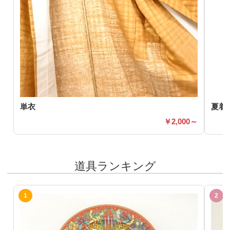
単衣
夏着
2,000～
道具ランキング