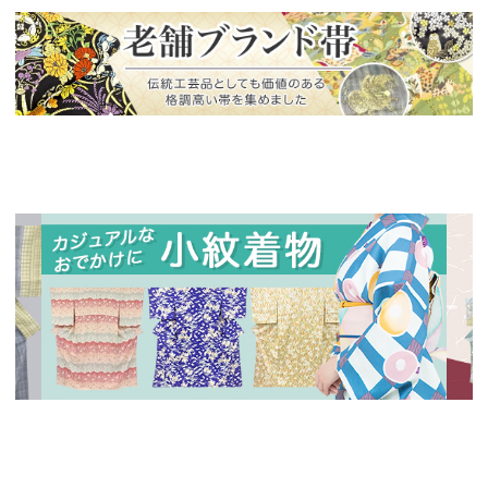
新入荷！
老舗ブランドによる極上の逸品
新入荷！
新入
人気の小紋着物、続々入荷中！
特別