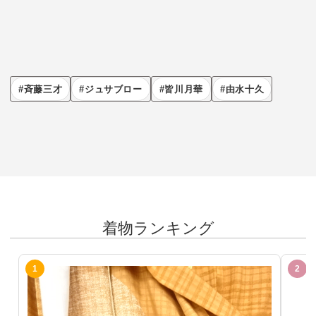
斉藤三才
ジュサブロー
皆川月華
由水十久
着物ランキング