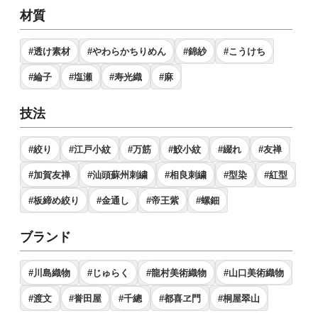
材質
#透け素材
#やわらかちりめん
#錦紗
#こうけち
#綸子
#塩瀬
#寿光織
#麻
技法
#絞り
#江戸小紋
#万筋
#鮫小紋
#綴れ
#友禅
#加賀友禅
#汕頭蘇州刺繍
#相良刺繍
#型染
#紅型
#板締め絞り
#金通し
#帝王紫
#螺鈿
ブランド
#川島織物
#じゅらく
#龍村美術織物
#山口美術織物
#渡文
#誉田屋
#千總
#都喜ヱ門
#桐屋翠山