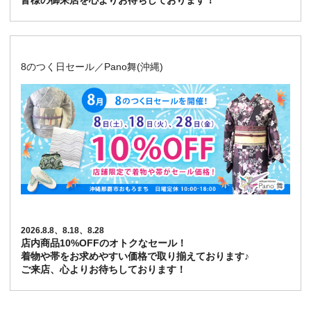
皆様の御来店を心よりお待ちしております！
8のつく日セール／Pano舞(沖縄)
2026.8.8、8.18、8.28
店内商品10%OFFのオトクなセール！
着物や帯をお求めやすい価格で取り揃えております♪
ご来店、心よりお待ちしております！