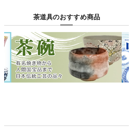
茶道具のおすすめ商品
新入荷！
新入
有名焼き物から人間国宝品まで！
40
イチオシ商品情報