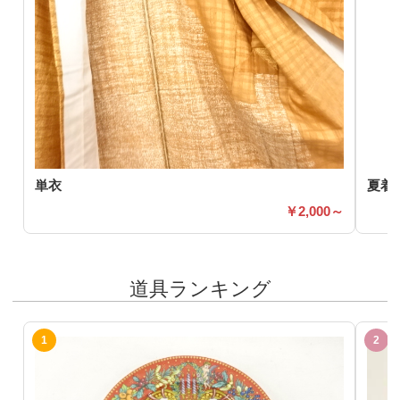
単衣
夏着
2,000～
道具ランキング