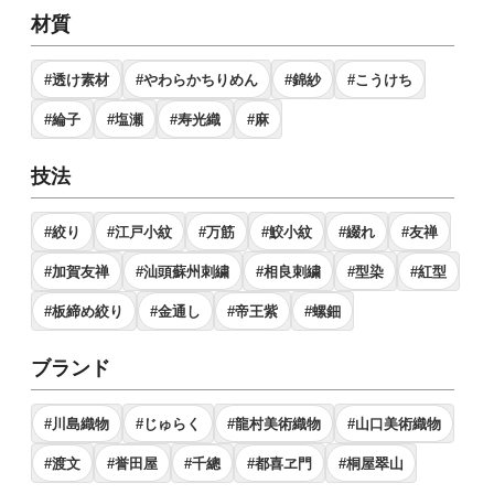
材質
#透け素材
#やわらかちりめん
#錦紗
#こうけち
#綸子
#塩瀬
#寿光織
#麻
技法
#絞り
#江戸小紋
#万筋
#鮫小紋
#綴れ
#友禅
#加賀友禅
#汕頭蘇州刺繍
#相良刺繍
#型染
#紅型
#板締め絞り
#金通し
#帝王紫
#螺鈿
ブランド
#川島織物
#じゅらく
#龍村美術織物
#山口美術織物
#渡文
#誉田屋
#千總
#都喜ヱ門
#桐屋翠山