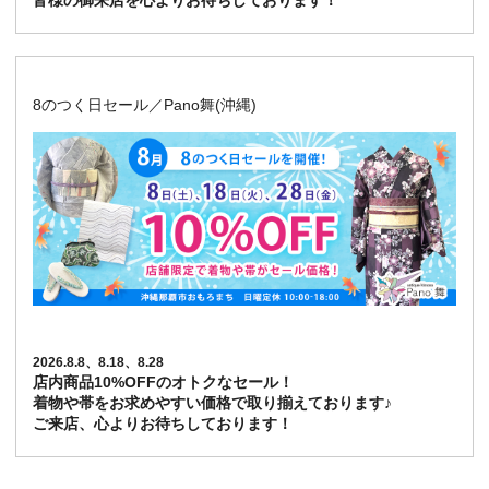
皆様の御来店を心よりお待ちしております！
8のつく日セール／Pano舞(沖縄)
2026.8.8、8.18、8.28
店内商品10%OFFのオトクなセール！
着物や帯をお求めやすい価格で取り揃えております♪
ご来店、心よりお待ちしております！