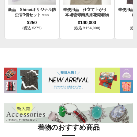
新品 Shineiオリジナル防
未使用品 仕立て上がり
未使用品
虫香3個セット sss
本場琉球南風原花織着物
け
¥250
¥140,000
¥
(税込 ¥275)
(税込 ¥154,000)
(税込
着物のおすすめ商品