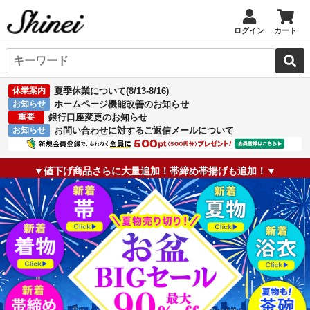
ログイン
カート
休業案内
夏季休業について(8/13-8/16)
お知らせ
ホームページ機能改善のお知らせ
重要
銀行口座変更のお知らせ
お知らせ
お問い合わせに対するご返信メールについて
▼値下げ商品さらに大量追加！帯締め帯揚げも追加！▼