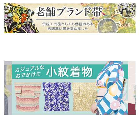
新入荷！
老舗ブランドによる極上の逸品
新入荷！
新入
人気の小紋着物、続々入荷中！
特別