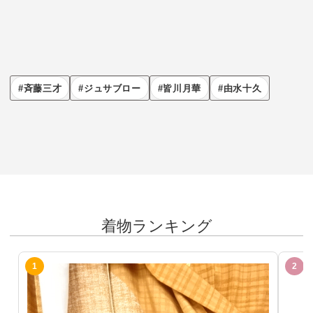
斉藤三才
ジュサブロー
皆川月華
由水十久
着物ランキング