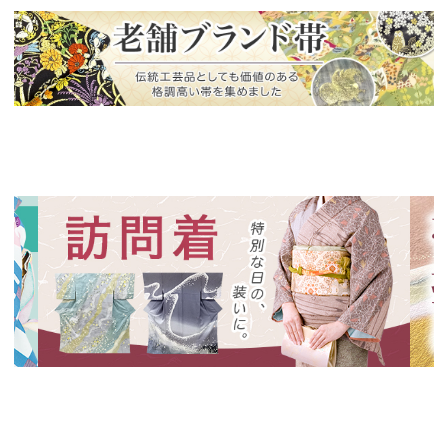
新入荷！
老舗ブランドによる極上の逸品
新入荷！
新入
特別な日の装いに、華やかな訪問着
絞り