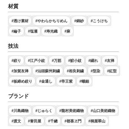
材質
#透け素材
#やわらかちりめん
#錦紗
#こうけち
#綸子
#塩瀬
#寿光織
#麻
技法
#絞り
#江戸小紋
#万筋
#鮫小紋
#綴れ
#友禅
#加賀友禅
#汕頭蘇州刺繍
#相良刺繍
#型染
#紅型
#板締め絞り
#金通し
#帝王紫
#螺鈿
ブランド
#川島織物
#じゅらく
#龍村美術織物
#山口美術織物
#渡文
#誉田屋
#千總
#都喜ヱ門
#桐屋翠山