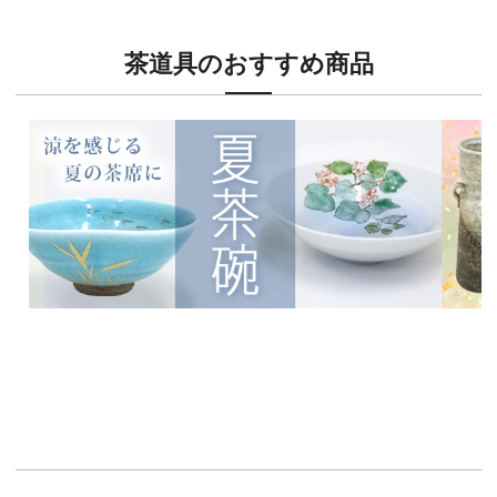
茶道具のおすすめ商品
新入荷！
新入荷
涼を感じる夏茶碗特集
茶席に
イチオシ商品情報