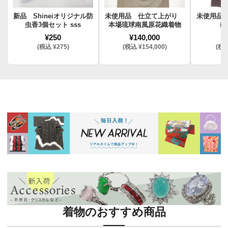
新品 Shineiオリジナル防
未使用品 仕立て上がり
未使用品
虫香3個セット sss
本場琉球南風原花織着物
け
¥250
¥140,000
¥
(税込 ¥275)
(税込 ¥154,000)
(税込
着物のおすすめ商品