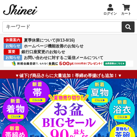
ログイン
カート
休業案内
夏季休業について(8/13-8/16)
お知らせ
ホームページ機能改善のお知らせ
重要
銀行口座変更のお知らせ
お知らせ
お問い合わせに対するご返信メールについて
▼値下げ商品さらに大量追加！帯締め帯揚げも追加！▼