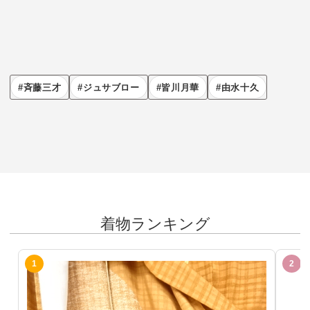
斉藤三才
ジュサブロー
皆川月華
由水十久
着物ランキング