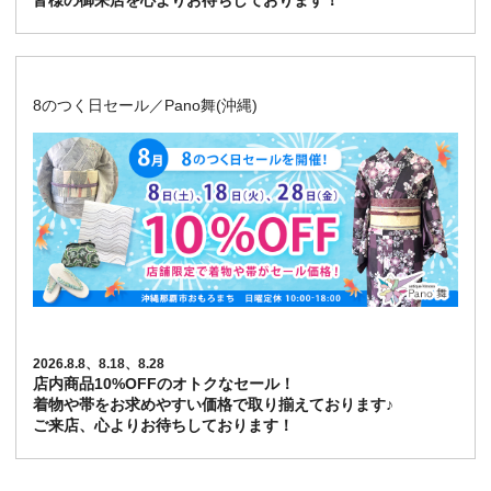
皆様の御来店を心よりお待ちしております！
8のつく日セール／Pano舞(沖縄)
2026.8.8、8.18、8.28
店内商品10%OFFのオトクなセール！
着物や帯をお求めやすい価格で取り揃えております♪
ご来店、心よりお待ちしております！