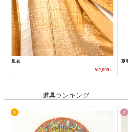
単衣
夏着
2,000～
道具ランキング