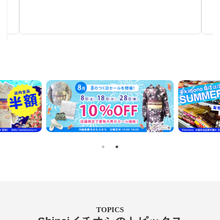
リメイクに！着尺反物・帯地反物など
TOPICS