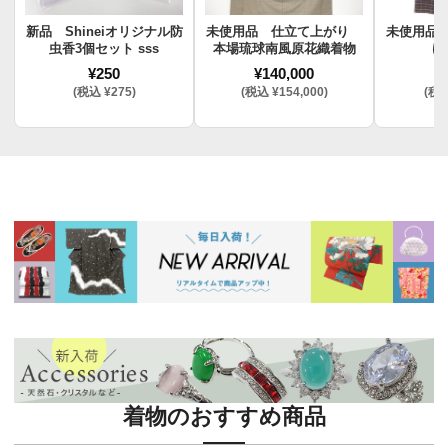
新品 Shineiオリジナル防
未使用品 仕立て上がり
未使用品
虫香3個セット sss
本場琉球南風原花織着物
け
¥250
¥140,000
¥
(税込 ¥275)
(税込 ¥154,000)
(税込
着物のおすすめ商品