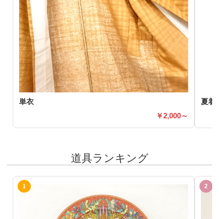
単衣
夏着
2,000～
道具ランキング