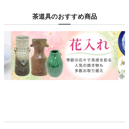
茶道具のおすすめ商品
新入荷！
新入
茶席に欠かせない花入特集
ウェ
イチオシ商品情報