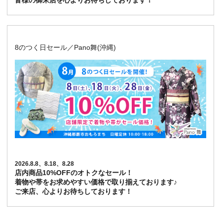
皆様の御来店を心よりお待ちしております！
8のつく日セール／Pano舞(沖縄)
2026.8.8、8.18、8.28
店内商品10%OFFのオトクなセール！
着物や帯をお求めやすい価格で取り揃えております♪
ご来店、心よりお待ちしております！