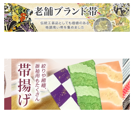
新入荷！
老舗ブランドによる極上の逸品
新入荷！
新入
絞りや縮緬、振袖用も！帯揚げ特集
いく