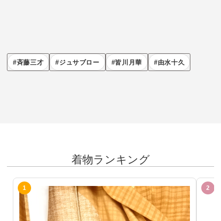
斉藤三才
ジュサブロー
皆川月華
由水十久
着物ランキング