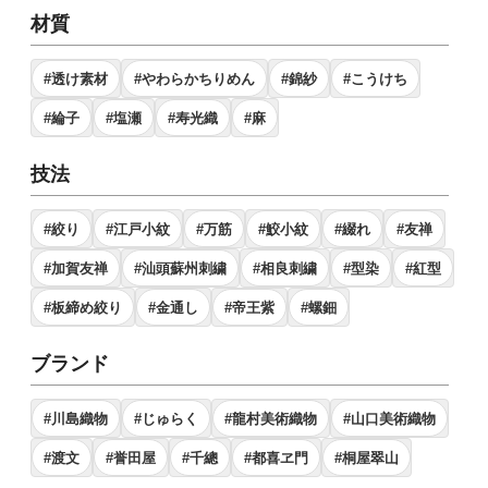
材質
#透け素材
#やわらかちりめん
#錦紗
#こうけち
#綸子
#塩瀬
#寿光織
#麻
技法
#絞り
#江戸小紋
#万筋
#鮫小紋
#綴れ
#友禅
#加賀友禅
#汕頭蘇州刺繍
#相良刺繍
#型染
#紅型
#板締め絞り
#金通し
#帝王紫
#螺鈿
ブランド
#川島織物
#じゅらく
#龍村美術織物
#山口美術織物
#渡文
#誉田屋
#千總
#都喜ヱ門
#桐屋翠山