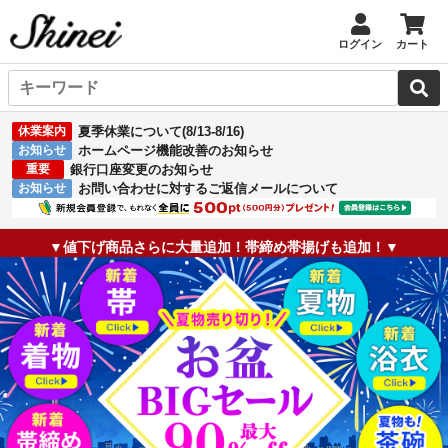
ログイン
カート
休業案内
夏季休業について(8/13-8/16)
お知らせ
ホームページ機能改善のお知らせ
重要
銀行口座変更のお知らせ
お知らせ
お問い合わせに対するご返信メールについて
▼値下げ商品さらに大量追加！帯締め帯揚げも追加！▼