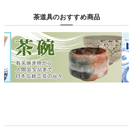
茶道具のおすすめ商品
新入荷！
新入
有名焼き物から人間国宝品まで！
40
イチオシ商品情報