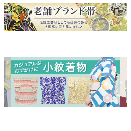
新入荷！
老舗ブランドによる極上の逸品
新入荷！
新入
人気の小紋着物、続々入荷中！
特別