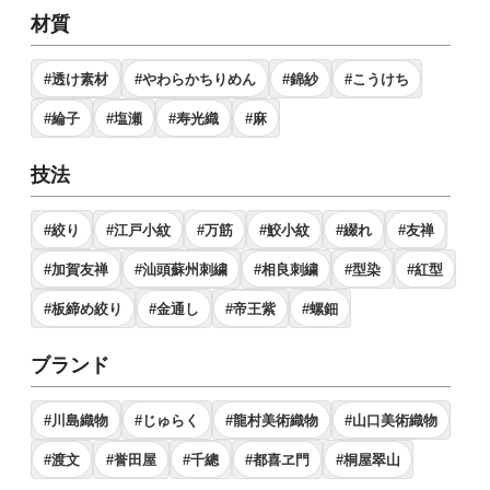
材質
#透け素材
#やわらかちりめん
#錦紗
#こうけち
#綸子
#塩瀬
#寿光織
#麻
技法
#絞り
#江戸小紋
#万筋
#鮫小紋
#綴れ
#友禅
#加賀友禅
#汕頭蘇州刺繍
#相良刺繍
#型染
#紅型
#板締め絞り
#金通し
#帝王紫
#螺鈿
ブランド
#川島織物
#じゅらく
#龍村美術織物
#山口美術織物
#渡文
#誉田屋
#千總
#都喜ヱ門
#桐屋翠山