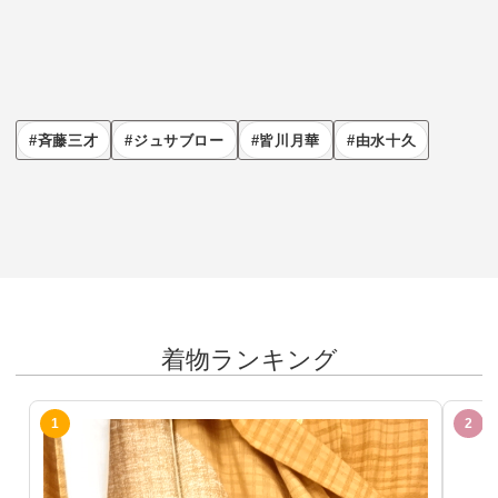
斉藤三才
ジュサブロー
皆川月華
由水十久
着物ランキング