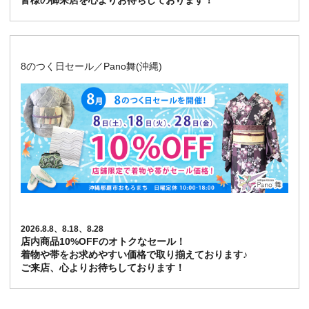
皆様の御来店を心よりお待ちしております！
8のつく日セール／Pano舞(沖縄)
2026.8.8、8.18、8.28
店内商品10%OFFのオトクなセール！
着物や帯をお求めやすい価格で取り揃えております♪
ご来店、心よりお待ちしております！