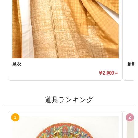
単衣
夏着
2,000～
道具ランキング