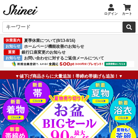
ログイン
カート
休業案内
夏季休業について(8/13-8/16)
お知らせ
ホームページ機能改善のお知らせ
重要
銀行口座変更のお知らせ
お知らせ
お問い合わせに対するご返信メールについて
▼値下げ商品さらに大量追加！帯締め帯揚げも追加！▼