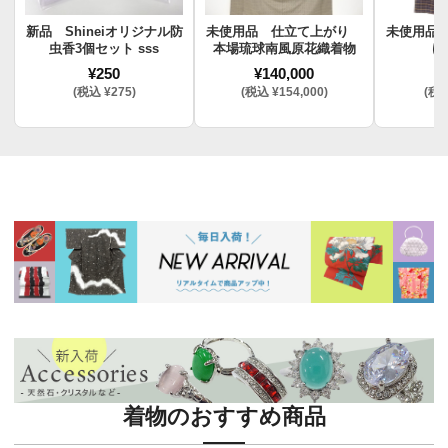
新品 Shineiオリジナル防
未使用品 仕立て上がり
未使用品
虫香3個セット sss
本場琉球南風原花織着物
け
¥250
¥140,000
¥
(税込 ¥275)
(税込 ¥154,000)
(税込
着物のおすすめ商品