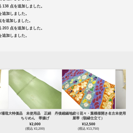
品 138 点を追加しました。
 点を追加しました。
3 点を追加しました。
品 203 点を追加しました。
 点を追加しました。
本場琉
大特価品 未使用品 正絹 丹後
縮緬地絞り花々・葉模様開き名古
未使用品 
ちりめん 帯揚げ
屋帯（額縁仕立て）
¥2,000
¥12,500
(税込 ¥2,200)
(税込 ¥13,750)
(