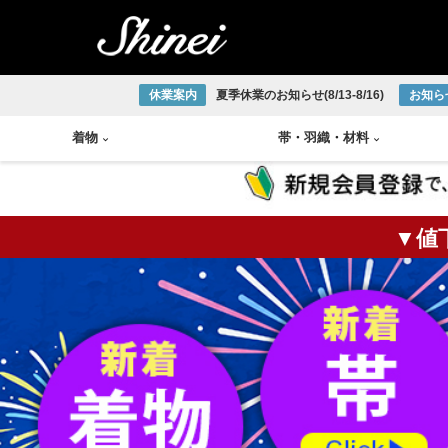
休業案内
夏季休業のお知らせ(8/13-8/16)
お知ら
着物
帯
・
羽織
・
材料
▼値
小紋着物
アンティーク半幅帯
帯締め
琉球織物
紬着物
アンティーク袋帯
帯揚げ
宮古上布
掛軸
茶碗
火入
莨盆
茶箱
花台
皆具
色無地着物
アンティーク名古屋帯
半衿
大島紬
大正ロマン着物
アンティーク丸帯
伊達締め
結城紬
版画
釜
棗
風炉
浴衣
新品/リサイクル半幅帯
草履
本場正藍泥染
新品/リサイクル袋帯
下駄
ひげ紬
中国画
炉釜
炉縁
棚