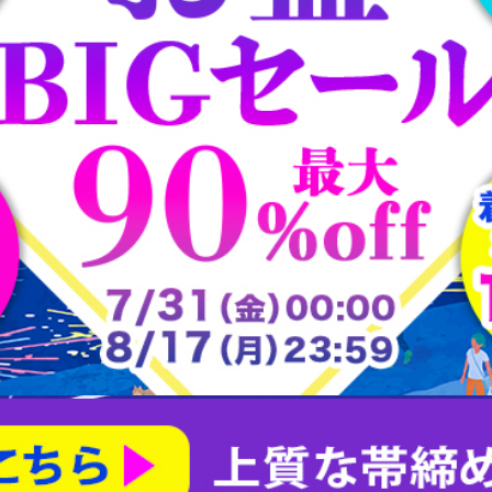
大樋焼
常滑焼
平戸焼
志野焼
大正ロマン道中着
茶合
大正ロマン雨コート
有田焼
朝日焼
楽山焼
楽焼
瀬戸焼
犬山焼
益子焼
相馬焼
砥部焼
粟田焼
紀州焼
織部焼
美濃焼
膳所焼
萩焼
萬古焼
薩摩焼
赤膚山焼
鍋島焼
阿漕焼
高取焼
尾戸焼
布志名焼
無名異焼