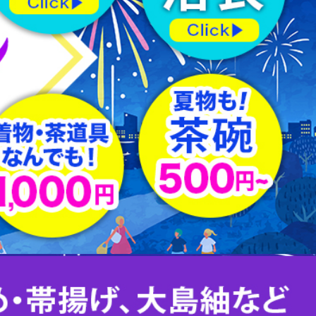
羽織紐
はぎれ
下駄
足袋
その他