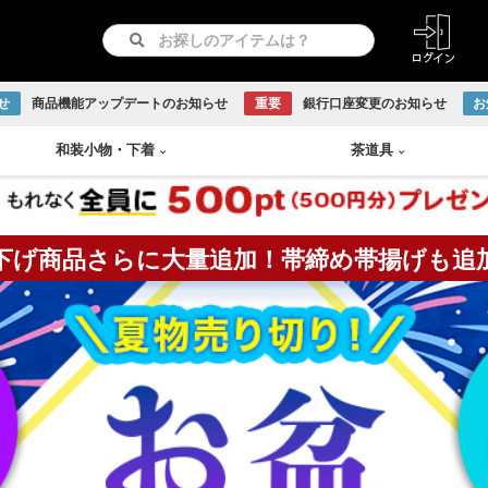
せ
商品機能アップデートのお知らせ
重要
銀行口座変更のお知らせ
お
和装小物
・
下着
茶道具
下げ商品さらに大量追加！帯締め帯揚げも追
紋つき色無地
リサイクル羽織
長襦袢
急須
書画
付け下げ
リサイクル道行コート
和装下着
鉄瓶
Baccarat
古伊万里焼
伊賀焼
古曽部焼
小岱焼
現川焼
虫明焼
赤膚焼
丹波焼
WEDGWOOD
訪問着
リサイクル道中着
水次
日本画
留袖
リサイクル雨コート
茶托
越前焼
京焼
九谷焼
信楽焼
リサイクル振袖・打掛
大正ロマン羽織
茶櫃
こけし
アンティーク振袖・打掛
大正ロマン道行コート
煎茶
備前焼
出石焼
吉向焼
唐津焼