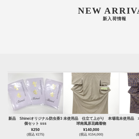
NEW ARRIV
新入荷情報
新品 Shineiオリジナル防虫香3
未使用品 仕立て上がり 本場琉
未使用品 
個セット sss
球南風原花織着物
¥250
¥140,000
(税込 ¥275)
(税込 ¥154,000)
(