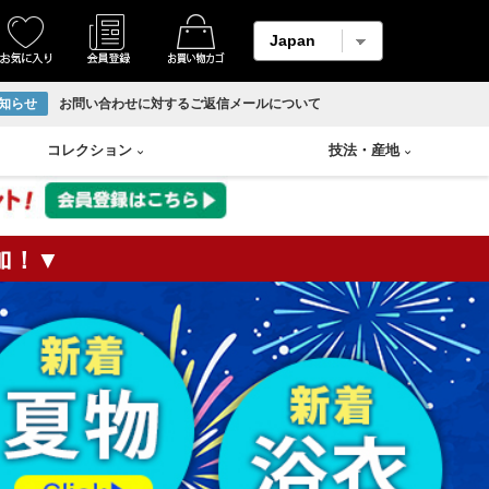
知らせ
お問い合わせに対するご返信メールについて
コレクション
技法
・
産地
加！▼
着物
縮緬・錦紗
リサイクル反物
香炉
Swarovski
輪島塗り
羽織
柄メイン生地
ホームコート
香合
山中塗り
男物帯
紬生地
香盆
漆塗り
長襦袢
麻生地
花瓶
蒔絵
アンサンブル
材料用反物
壷
朱漆塗
袴
材料用洗い張り
溜塗