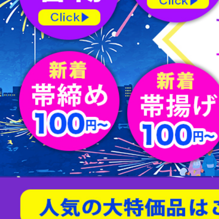
屏風
水指
薄茶器
新品/リサイクル名古屋帯
バッグ
節紬
新品/リサイクル丸帯
足袋
80/100亀甲
天然石/パワーストーン
茶入
杓
縁高
男物帯
ショール
綴れ
扇子
友禅(手描き／金彩)
菓子器
建水
蓋置
茶筅
炭道具
敷板
櫛・かんざし
型染
帯留
すくい織
袱紗
アクセサリー
相良刺繍
汕頭蘇州刺繍
螺鈿
京紅型