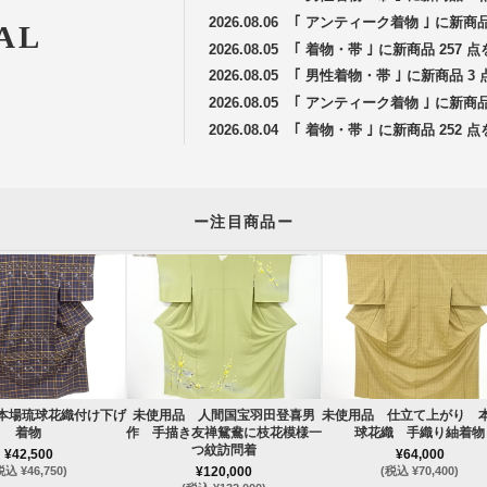
2026.08.06
｢ アンティーク着物 ｣ に新商
AL
2026.08.05
｢ 着物・帯 ｣ に新商品 257
2026.08.05
｢ 男性着物・帯 ｣ に新商品 
2026.08.05
｢ アンティーク着物 ｣ に新商
2026.08.04
｢ 着物・帯 ｣ に新商品 252
ー注目商品ー
本場琉球花織付け下げ
未使用品 人間国宝羽田登喜男
未使用品 仕立て上がり 
着物
作 手描き友禅鴛鴦に枝花模様一
球花織 手織り紬着物
つ紋訪問着
¥42,500
¥64,000
税込 ¥46,750)
¥120,000
(税込 ¥70,400)