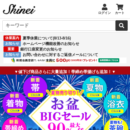
ログイン
カート
休業案内
夏季休業について(8/13-8/16)
お知らせ
ホームページ機能改善のお知らせ
重要
銀行口座変更のお知らせ
お知らせ
お問い合わせに対するご返信メールについて
▼値下げ商品さらに大量追加！帯締め帯揚げも追加！▼