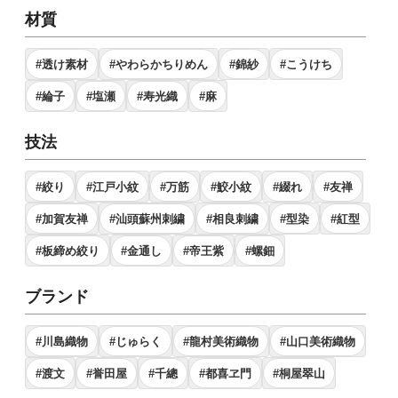
材質
#透け素材
#やわらかちりめん
#錦紗
#こうけち
#綸子
#塩瀬
#寿光織
#麻
技法
#絞り
#江戸小紋
#万筋
#鮫小紋
#綴れ
#友禅
#加賀友禅
#汕頭蘇州刺繍
#相良刺繍
#型染
#紅型
#板締め絞り
#金通し
#帝王紫
#螺鈿
ブランド
#川島織物
#じゅらく
#龍村美術織物
#山口美術織物
#渡文
#誉田屋
#千總
#都喜ヱ門
#桐屋翠山