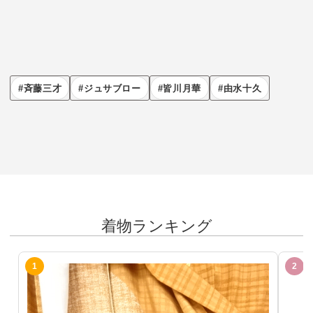
斉藤三才
ジュサブロー
皆川月華
由水十久
着物ランキング