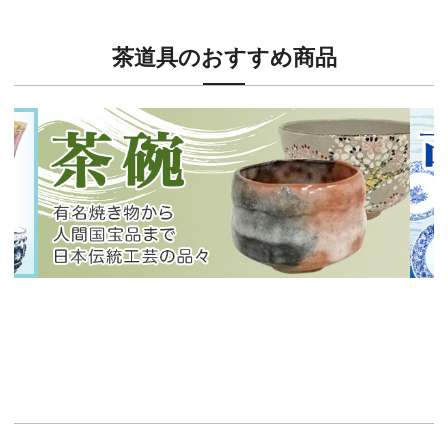
茶道具のおすすめ商品
新入荷！
新入
有名焼き物から人間国宝品まで！
40
イチオシ商品情報