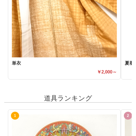
単衣
夏着
2,000～
道具ランキング