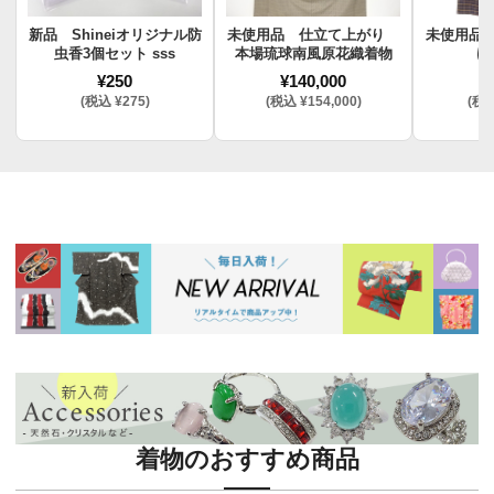
新品 Shineiオリジナル防
未使用品 仕立て上がり
未使用品
虫香3個セット sss
本場琉球南風原花織着物
け
¥250
¥140,000
¥
(税込 ¥275)
(税込 ¥154,000)
(税込
着物のおすすめ商品