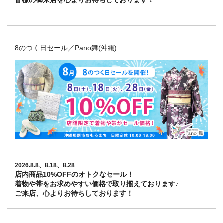
皆様の御来店を心よりお待ちしております！
8のつく日セール／Pano舞(沖縄)
2026.8.8、8.18、8.28
店内商品10%OFFのオトクなセール！
着物や帯をお求めやすい価格で取り揃えております♪
ご来店、心よりお待ちしております！