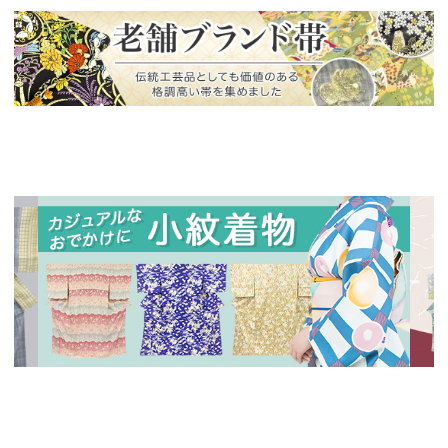
新入荷！
老舗ブランドによる極上の逸品
新入荷！
新入
人気の小紋着物、続々入荷中！
特別