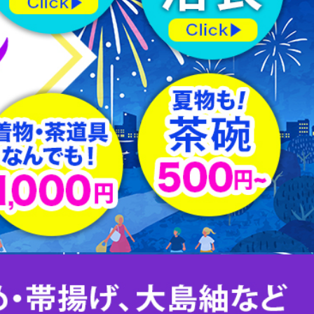
羽織紐
はぎれ
下駄
足袋
その他