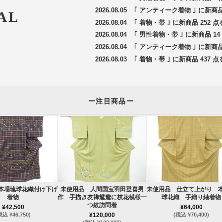
2026.08.05
｢ アンティーク着物 ｣ に新商
AL
2026.08.04
｢ 着物・帯 ｣ に新商品 252
2026.08.04
｢ 男性着物・帯 ｣ に新商品 
2026.08.04
｢ アンティーク着物 ｣ に新商
2026.08.03
｢ 着物・帯 ｣ に新商品 437
ー注目商品ー
本場琉球花織付け下げ
未使用品 人間国宝羽田登喜男
未使用品 仕立て上がり 
着物
作 手描き友禅鴛鴦に枝花模様一
球花織 手織り紬着物
つ紋訪問着
¥42,500
¥64,000
税込 ¥46,750)
¥120,000
(税込 ¥70,400)