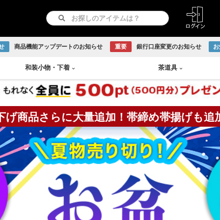
せ
商品機能アップデートのお知らせ
重要
銀行口座変更のお知らせ
お
和装小物
・
下着
茶道具
下げ商品さらに大量追加！帯締め帯揚げも追
紋つき色無地
リサイクル羽織
長襦袢
急須
書画
付け下げ
リサイクル道行コート
和装下着
鉄瓶
Baccarat
古伊万里焼
伊賀焼
古曽部焼
小岱焼
現川焼
虫明焼
赤膚焼
丹波焼
WEDGWOOD
訪問着
リサイクル道中着
水次
日本画
留袖
リサイクル雨コート
茶托
越前焼
京焼
九谷焼
信楽焼
リサイクル振袖・打掛
大正ロマン羽織
茶櫃
こけし
アンティーク振袖・打掛
大正ロマン道行コート
煎茶
備前焼
出石焼
吉向焼
唐津焼