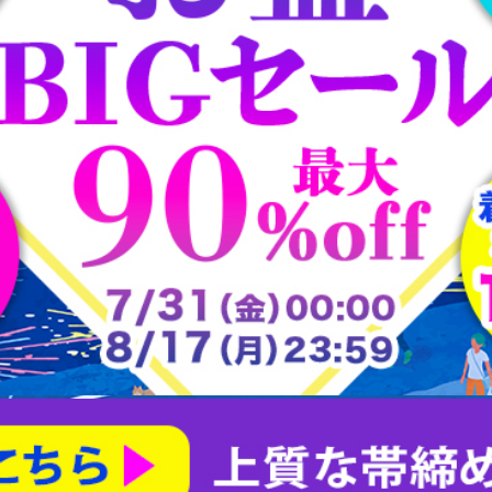
大樋焼
常滑焼
平戸焼
志野焼
大正ロマン道中着
茶合
大正ロマン雨コート
有田焼
朝日焼
楽山焼
楽焼
瀬戸焼
犬山焼
益子焼
相馬焼
砥部焼
粟田焼
紀州焼
織部焼
美濃焼
膳所焼
萩焼
萬古焼
薩摩焼
赤膚山焼
鍋島焼
阿漕焼
高取焼
尾戸焼
布志名焼
無名異焼