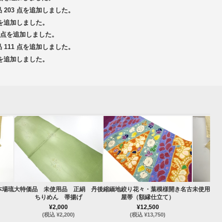
品 203 点を追加しました。
 点を追加しました。
14 点を追加しました。
品 111 点を追加しました。
 点を追加しました。
本場琉
大特価品 未使用品 正絹 丹後
縮緬地絞り花々・葉模様開き名古
未使用品 
ちりめん 帯揚げ
屋帯（額縁仕立て）
¥2,000
¥12,500
(税込 ¥2,200)
(税込 ¥13,750)
(