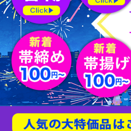
屏風
水指
薄茶器
新品/リサイクル名古屋帯
バッグ
節紬
新品/リサイクル丸帯
足袋
80/100亀甲
天然石/パワーストーン
茶入
杓
縁高
男物帯
ショール
綴れ
扇子
友禅(手描き／金彩)
菓子器
建水
蓋置
茶筅
炭道具
敷板
櫛・かんざし
型染
帯留
すくい織
袱紗
アクセサリー
相良刺繍
汕頭蘇州刺繍
螺鈿
京紅型