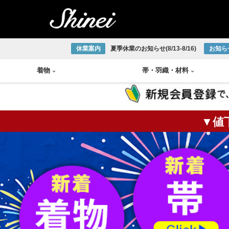
休業案内
夏季休業のお知らせ(8/13-8/16)
お知ら
着物
帯
・
羽織
・
材料
▼値
小紋着物
アンティーク半幅帯
帯締め
琉球織物
紬着物
アンティーク袋帯
帯揚げ
宮古上布
掛軸
茶碗
火入
莨盆
茶箱
花台
皆具
色無地着物
アンティーク名古屋帯
半衿
大島紬
大正ロマン着物
アンティーク丸帯
伊達締め
結城紬
版画
釜
棗
風炉
浴衣
新品/リサイクル半幅帯
草履
本場正藍泥染
新品/リサイクル袋帯
下駄
ひげ紬
中国画
炉釜
炉縁
棚