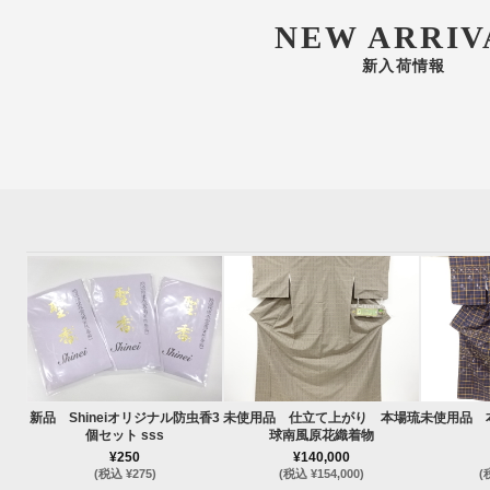
NEW ARRIV
新入荷情報
新品 Shineiオリジナル防虫香3
未使用品 仕立て上がり 本場琉
未使用品 
個セット sss
球南風原花織着物
¥250
¥140,000
(税込 ¥275)
(税込 ¥154,000)
(