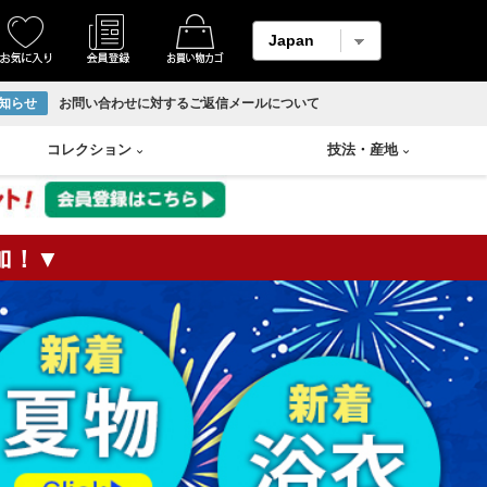
知らせ
お問い合わせに対するご返信メールについて
コレクション
技法
・
産地
加！▼
着物
縮緬・錦紗
リサイクル反物
香炉
Swarovski
輪島塗り
羽織
柄メイン生地
ホームコート
香合
山中塗り
男物帯
紬生地
香盆
漆塗り
長襦袢
麻生地
花瓶
蒔絵
アンサンブル
材料用反物
壷
朱漆塗
袴
材料用洗い張り
溜塗