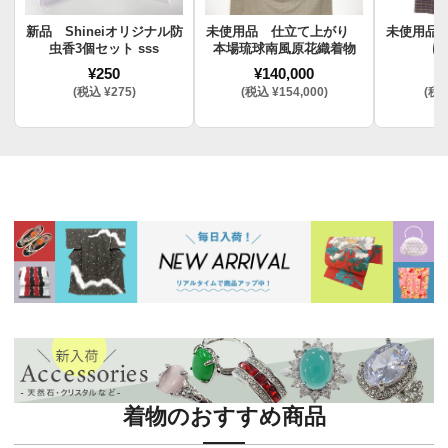
新品 Shineiオリジナル防
未使用品 仕立て上がり
未使用品
虫香3個セット sss
本場琉球南風原花織着物
け
¥250
¥140,000
¥
(税込 ¥275)
(税込 ¥154,000)
(税込
着物のおすすめ商品