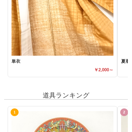
単衣
夏着
2,000～
道具ランキング