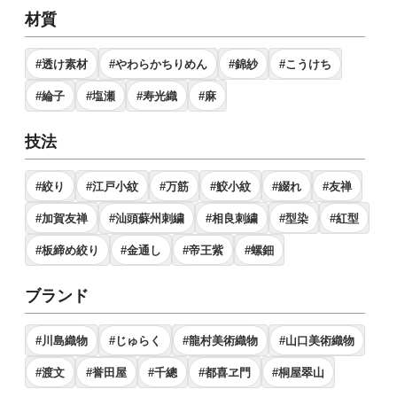
材質
#透け素材
#やわらかちりめん
#錦紗
#こうけち
#綸子
#塩瀬
#寿光織
#麻
技法
#絞り
#江戸小紋
#万筋
#鮫小紋
#綴れ
#友禅
#加賀友禅
#汕頭蘇州刺繍
#相良刺繍
#型染
#紅型
#板締め絞り
#金通し
#帝王紫
#螺鈿
ブランド
#川島織物
#じゅらく
#龍村美術織物
#山口美術織物
#渡文
#誉田屋
#千總
#都喜ヱ門
#桐屋翠山