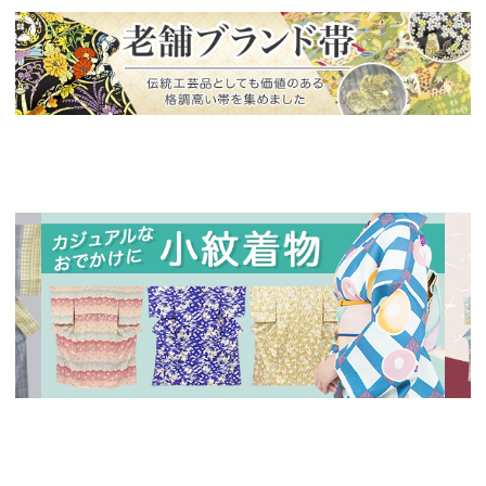
新入荷！
老舗ブランドによる極上の逸品
新入荷！
新入
人気の小紋着物、続々入荷中！
特別