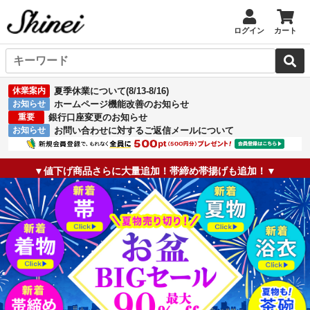
ログイン
カート
休業案内
夏季休業について(8/13-8/16)
お知らせ
ホームページ機能改善のお知らせ
重要
銀行口座変更のお知らせ
お知らせ
お問い合わせに対するご返信メールについて
▼値下げ商品さらに大量追加！帯締め帯揚げも追加！▼