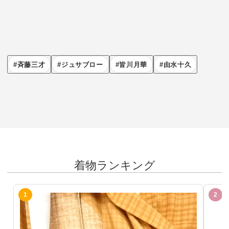
斉藤三才
ジュサブロー
皆川月華
由水十久
着物ランキング