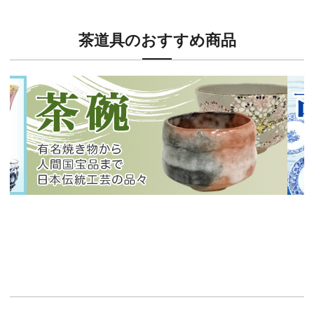
茶道具のおすすめ商品
新入荷！
新入
有名焼き物から人間国宝品まで！
40
イチオシ商品情報