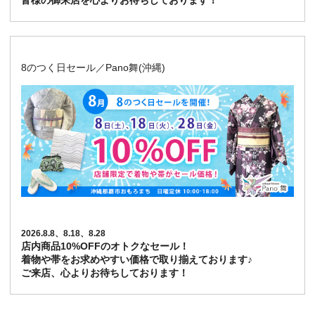
皆様の御来店を心よりお待ちしております！
8のつく日セール／Pano舞(沖縄)
2026.8.8、8.18、8.28
店内商品10%OFFのオトクなセール！
着物や帯をお求めやすい価格で取り揃えております♪
ご来店、心よりお待ちしております！