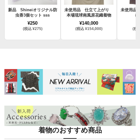
新品 Shineiオリジナル防
未使用品 仕立て上がり
未使用品
虫香3個セット sss
本場琉球南風原花織着物
け
¥250
¥140,000
¥
(税込 ¥275)
(税込 ¥154,000)
(税込
着物のおすすめ商品