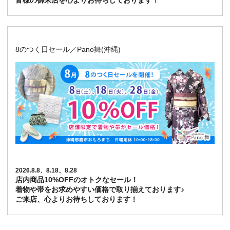
皆様の御来店を心よりお待ちしております！
8のつく日セール／Pano舞(沖縄)
2026.8.8、8.18、8.28
店内商品10%OFFのオトクなセール！
着物や帯をお求めやすい価格で取り揃えております♪
ご来店、心よりお待ちしております！