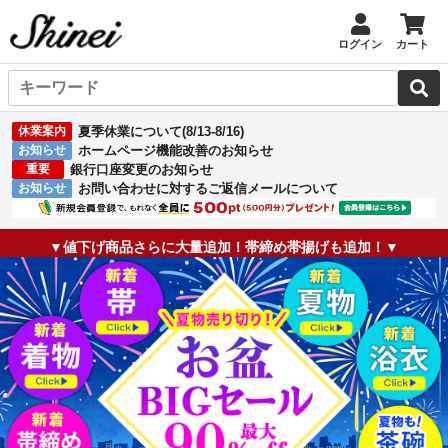
ログイン
カート
休業案内
夏季休業について(8/13-8/16)
お知らせ
ホームページ機能改善のお知らせ
重要
銀行口座変更のお知らせ
お知らせ
お問い合わせに対するご返信メールについて
▼値下げ商品さらに大量追加！帯締め帯揚げも追加！▼