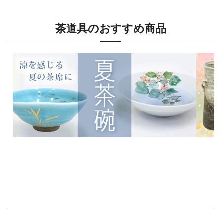
茶道具のおすすめ商品
新入荷！
新入荷
涼を感じる夏茶碗特集
茶席に
イチオシ商品情報