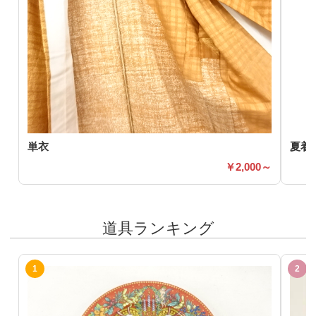
単衣
夏着
2,000～
道具ランキング