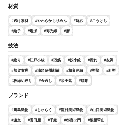
材質
#透け素材
#やわらかちりめん
#錦紗
#こうけち
#綸子
#塩瀬
#寿光織
#麻
技法
#絞り
#江戸小紋
#万筋
#鮫小紋
#綴れ
#友禅
#加賀友禅
#汕頭蘇州刺繍
#相良刺繍
#型染
#紅型
#板締め絞り
#金通し
#帝王紫
#螺鈿
ブランド
#川島織物
#じゅらく
#龍村美術織物
#山口美術織物
#渡文
#誉田屋
#千總
#都喜ヱ門
#桐屋翠山