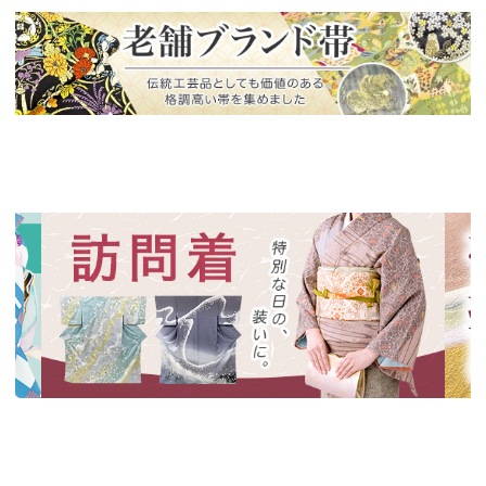
新入荷！
老舗ブランドによる極上の逸品
新入荷！
新入
特別な日の装いに、華やかな訪問着
絞り