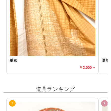
単衣
夏着
2,000～
道具ランキング