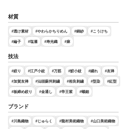
材質
#透け素材
#やわらかちりめん
#錦紗
#こうけち
#綸子
#塩瀬
#寿光織
#麻
技法
#絞り
#江戸小紋
#万筋
#鮫小紋
#綴れ
#友禅
#加賀友禅
#汕頭蘇州刺繍
#相良刺繍
#型染
#紅型
#板締め絞り
#金通し
#帝王紫
#螺鈿
ブランド
#川島織物
#じゅらく
#龍村美術織物
#山口美術織物