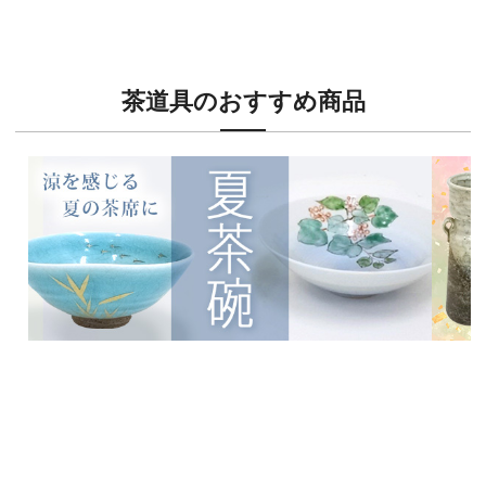
特別な日の装いに、華やかな訪問着
絞り
茶道具のおすすめ商品
新入荷！
新入荷
涼を感じる夏茶碗特集
茶席に
イチオシ商品情報