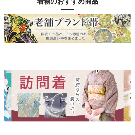
着物のおすすめ商品
新入荷！
老舗ブランドによる極上の逸品
新入荷！
新入