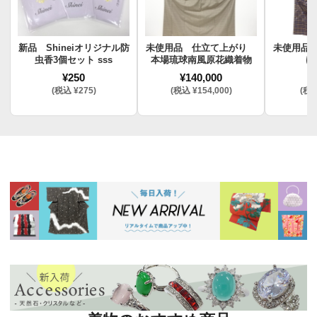
新品 Shineiオリジナル防
未使用品 仕立て上がり
未使用品
虫香3個セット sss
本場琉球南風原花織着物
け
¥250
¥140,000
¥
(税込 ¥275)
(税込 ¥154,000)
(税込