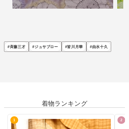
斉藤三才
ジュサブロー
皆川月華
由水十久
着物ランキング