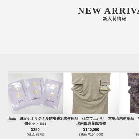
NEW ARRIV
新入荷情報
新品 Shineiオリジナル防虫香3
未使用品 仕立て上がり 本場琉
未使用品 
個セット sss
球南風原花織着物
¥250
¥140,000
(税込 ¥275)
(税込 ¥154,000)
(