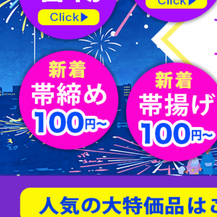
屏風
水指
薄茶器
新品/リサイクル名古屋帯
バッグ
節紬
新品/リサイクル丸帯
足袋
80/100亀甲
天然石/パワーストーン
茶入
杓
縁高
男物帯
ショール
綴れ
扇子
友禅(手描き／金彩)
菓子器
建水
蓋置
茶筅
炭道具
敷板
櫛・かんざし
型染
帯留
すくい織
袱紗
アクセサリー
相良刺繍
汕頭蘇州刺繍
螺鈿
京紅型