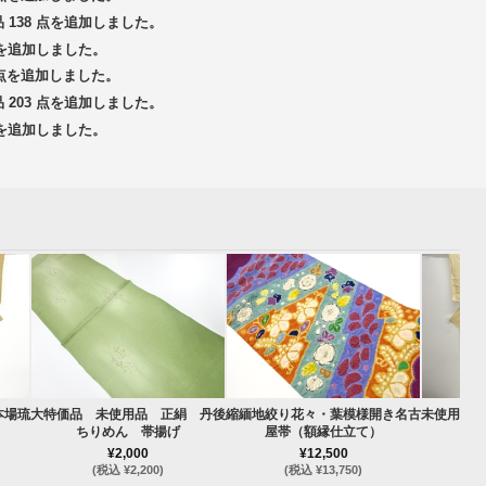
品 138 点を追加しました。
 点を追加しました。
3 点を追加しました。
品 203 点を追加しました。
 点を追加しました。
本場琉
大特価品 未使用品 正絹 丹後
縮緬地絞り花々・葉模様開き名古
未使用品 
ちりめん 帯揚げ
屋帯（額縁仕立て）
¥2,000
¥12,500
(税込 ¥2,200)
(税込 ¥13,750)
(