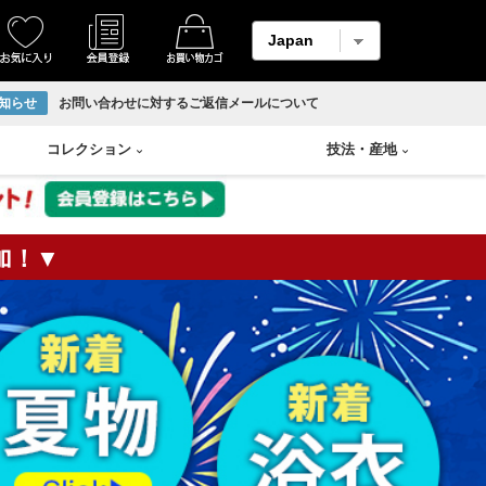
知らせ
お問い合わせに対するご返信メールについて
コレクション
技法
・
産地
加！▼
着物
縮緬・錦紗
リサイクル反物
香炉
Swarovski
輪島塗り
羽織
柄メイン生地
ホームコート
香合
山中塗り
男物帯
紬生地
香盆
漆塗り
長襦袢
麻生地
花瓶
蒔絵
アンサンブル
材料用反物
壷
朱漆塗
袴
材料用洗い張り
溜塗