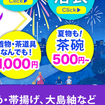
羽織紐
はぎれ
下駄
足袋
その他