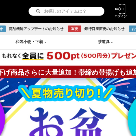
せ
商品機能アップデートのお知らせ
重要
銀行口座変更のお知らせ
お
和装小物
・
下着
茶道具
下げ商品さらに大量追加！帯締め帯揚げも追
紋つき色無地
リサイクル羽織
長襦袢
急須
書画
付け下げ
リサイクル道行コート
和装下着
鉄瓶
Baccarat
古伊万里焼
伊賀焼
古曽部焼
小岱焼
現川焼
虫明焼
赤膚焼
丹波焼
WEDGWOOD
訪問着
リサイクル道中着
水次
日本画
留袖
リサイクル雨コート
茶托
越前焼
京焼
九谷焼
信楽焼
リサイクル振袖・打掛
大正ロマン羽織
茶櫃
こけし
アンティーク振袖・打掛
大正ロマン道行コート
煎茶
備前焼
出石焼
吉向焼
唐津焼