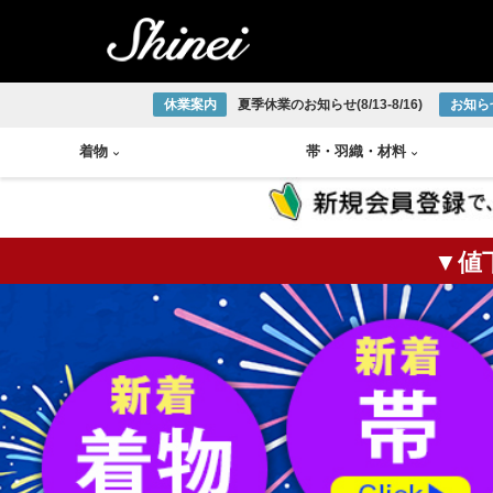
休業案内
夏季休業のお知らせ(8/13-8/16)
お知ら
着物
帯
・
羽織
・
材料
▼値
小紋着物
アンティーク半幅帯
帯締め
琉球織物
紬着物
アンティーク袋帯
帯揚げ
宮古上布
掛軸
茶碗
火入
莨盆
茶箱
花台
皆具
色無地着物
アンティーク名古屋帯
半衿
大島紬
大正ロマン着物
アンティーク丸帯
伊達締め
結城紬
版画
釜
棗
風炉
浴衣
新品/リサイクル半幅帯
草履
本場正藍泥染
新品/リサイクル袋帯
下駄
ひげ紬
中国画
炉釜
炉縁
棚