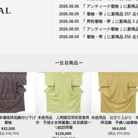
2026.08.06
｢ アンティーク着物 ｣ に新商
AL
2026.08.05
｢ 着物・帯 ｣ に新商品 257
2026.08.05
｢ 男性着物・帯 ｣ に新商品 
2026.08.05
｢ アンティーク着物 ｣ に新商
2026.08.04
｢ 着物・帯 ｣ に新商品 252
ー注目商品ー
本場琉球花織付け下げ
未使用品 人間国宝羽田登喜男
未使用品 仕立て上がり 
着物
作 手描き友禅鴛鴦に枝花模様一
球花織 手織り紬着物
つ紋訪問着
¥42,500
¥64,000
税込 ¥46,750)
¥120,000
(税込 ¥70,400)