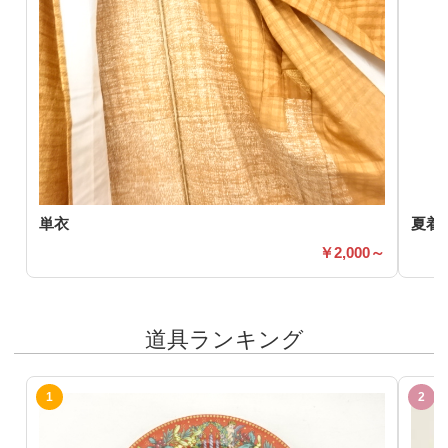
単衣
夏着
2,000～
道具ランキング