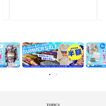
反物
リメイクに！着尺反物・帯地反物など
TOPICS