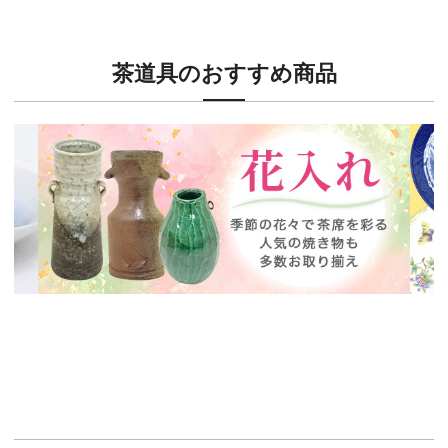
茶道具のおすすめ商品
新入荷！
新入
茶席に欠かせない花入特集
ウェ
イチオシ商品情報