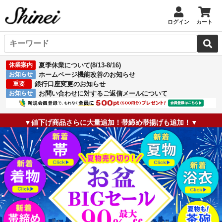
ログイン
カート
休業案内
夏季休業について(8/13-8/16)
お知らせ
ホームページ機能改善のお知らせ
重要
銀行口座変更のお知らせ
お知らせ
お問い合わせに対するご返信メールについて
▼値下げ商品さらに大量追加！帯締め帯揚げも追加！▼