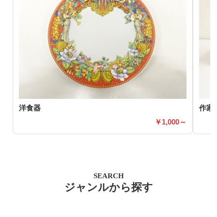
洋食器
作家
1,000～
SEARCH
ジャンルから探す