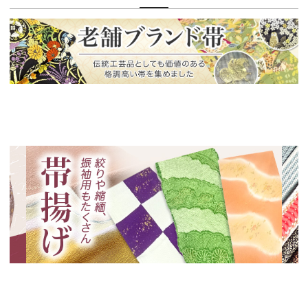
新入荷！
老舗ブランドによる極上の逸品
新入荷！
新入
絞りや縮緬、振袖用も！帯揚げ特集
いく