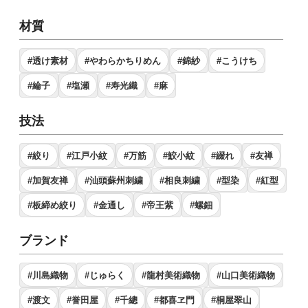
材質
#透け素材
#やわらかちりめん
#錦紗
#こうけち
#綸子
#塩瀬
#寿光織
#麻
技法
#絞り
#江戸小紋
#万筋
#鮫小紋
#綴れ
#友禅
#加賀友禅
#汕頭蘇州刺繍
#相良刺繍
#型染
#紅型
#板締め絞り
#金通し
#帝王紫
#螺鈿
ブランド
#川島織物
#じゅらく
#龍村美術織物
#山口美術織物
#渡文
#誉田屋
#千總
#都喜ヱ門
#桐屋翠山