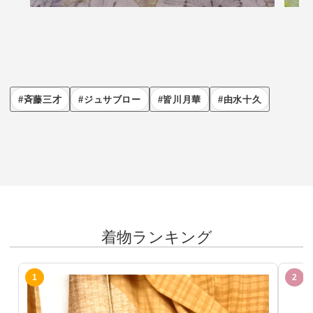
斉藤三才
ジュサブロー
皆川月華
由水十久
着物ランキング