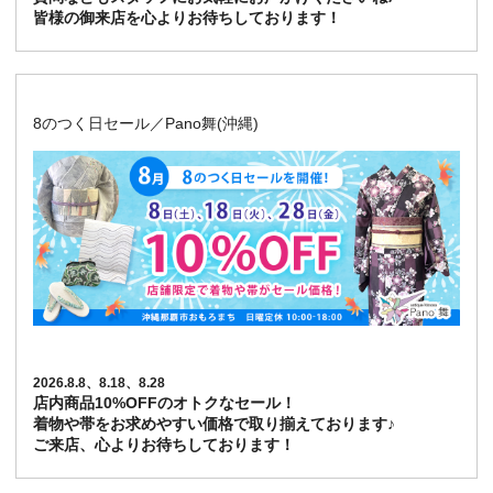
皆様の御来店を心よりお待ちしております！
8のつく日セール／Pano舞(沖縄)
2026.8.8、8.18、8.28
店内商品10%OFFのオトクなセール！
着物や帯をお求めやすい価格で取り揃えております♪
ご来店、心よりお待ちしております！