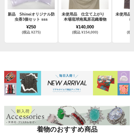
新品 Shineiオリジナル防
未使用品 仕立て上がり
未使用品
虫香3個セット sss
本場琉球南風原花織着物
け
¥250
¥140,000
¥
(税込 ¥275)
(税込 ¥154,000)
(税込
着物のおすすめ商品