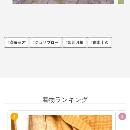
斉藤三才
ジュサブロー
皆川月華
由水十久
着物ランキング