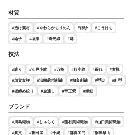
材質
#透け素材
#やわらかちりめん
#錦紗
#こうけち
#綸子
#塩瀬
#寿光織
#麻
技法
#絞り
#江戸小紋
#万筋
#鮫小紋
#綴れ
#友禅
#加賀友禅
#汕頭蘇州刺繍
#相良刺繍
#型染
#紅型
#板締め絞り
#金通し
#帝王紫
#螺鈿
ブランド
#川島織物
#じゅらく
#龍村美術織物
#山口美術織物
#渡文
#誉田屋
#千總
#都喜ヱ門
#桐屋翠山