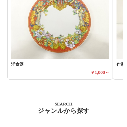
洋食器
作家
1,000～
SEARCH
ジャンルから探す