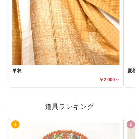
単衣
夏着
2,000～
道具ランキング