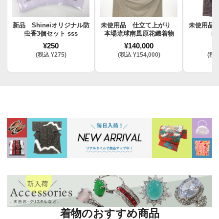
新品 Shineiオリジナル防
未使用品 仕立て上がり
未使用品
虫香3個セット sss
本場琉球南風原花織着物
け
¥250
¥140,000
¥
(税込 ¥275)
(税込 ¥154,000)
(税込
着物のおすすめ商品