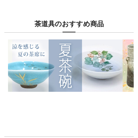
茶道具のおすすめ商品
新入荷！
新入荷
涼を感じる夏茶碗特集
茶席に
イチオシ商品情報