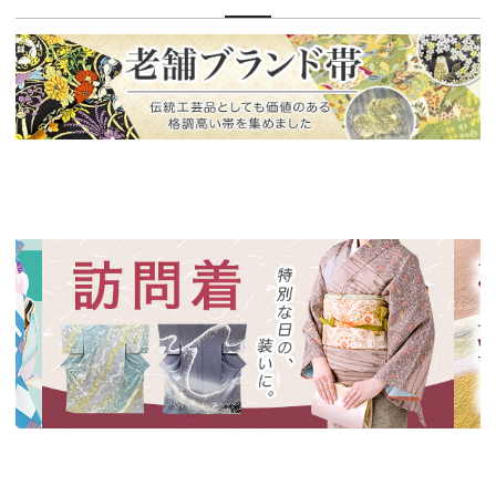
新入荷！
老舗ブランドによる極上の逸品
新入荷！
新入
特別な日の装いに、華やかな訪問着
絞り