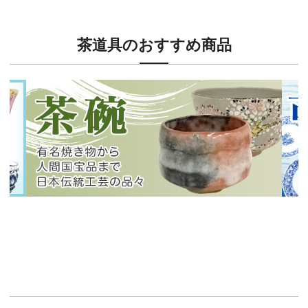
茶道具のおすすめ商品
新入荷！
新入
有名焼き物から人間国宝品まで！
40
イチオシ商品情報