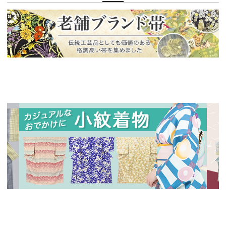
新入荷！
老舗ブランドによる極上の逸品
新入荷！
新入
人気の小紋着物、続々入荷中！
特別