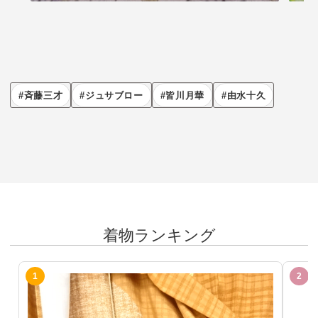
斉藤三才
ジュサブロー
皆川月華
由水十久
着物ランキング