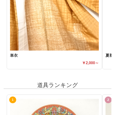
単衣
夏着
2,000～
道具ランキング