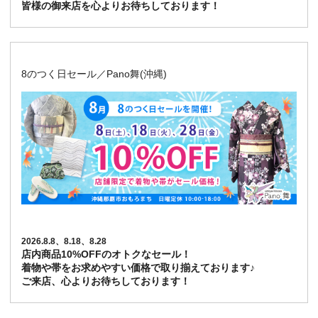
皆様の御来店を心よりお待ちしております！
8のつく日セール／Pano舞(沖縄)
2026.8.8、8.18、8.28
店内商品10%OFFのオトクなセール！
着物や帯をお求めやすい価格で取り揃えております♪
ご来店、心よりお待ちしております！