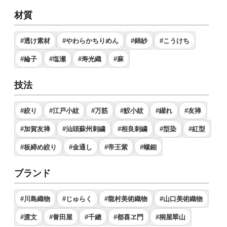
材質
#透け素材
#やわらかちりめん
#錦紗
#こうけち
#綸子
#塩瀬
#寿光織
#麻
技法
#絞り
#江戸小紋
#万筋
#鮫小紋
#綴れ
#友禅
#加賀友禅
#汕頭蘇州刺繍
#相良刺繍
#型染
#紅型
#板締め絞り
#金通し
#帝王紫
#螺鈿
ブランド
#川島織物
#じゅらく
#龍村美術織物
#山口美術織物
#渡文
#誉田屋
#千總
#都喜ヱ門
#桐屋翠山