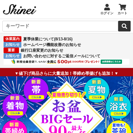
ログイン
カート
休業案内
夏季休業について(8/13-8/16)
お知らせ
ホームページ機能改善のお知らせ
重要
銀行口座変更のお知らせ
お知らせ
お問い合わせに対するご返信メールについて
▼値下げ商品さらに大量追加！帯締め帯揚げも追加！▼