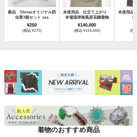
新品 Shineiオリジナル防
未使用品 仕立て上がり
未使用品
虫香3個セット sss
本場琉球南風原花織着物
け
¥250
¥140,000
¥
(税込 ¥275)
(税込 ¥154,000)
(税込
着物のおすすめ商品