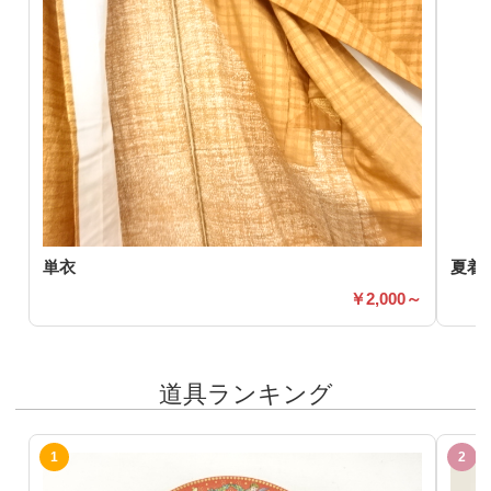
単衣
夏着
2,000～
道具ランキング