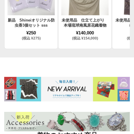
新品 Shineiオリジナル防
未使用品 仕立て上がり
未使用品
虫香3個セット sss
本場琉球南風原花織着物
け
¥250
¥140,000
¥
(税込 ¥275)
(税込 ¥154,000)
(税込