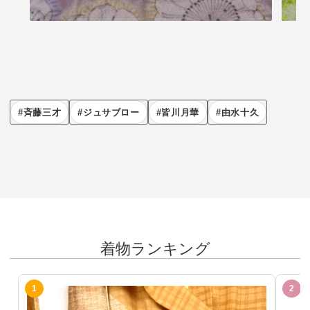
斉藤三才
ジュサブロー
皆川月華
由水十久
着物ランキング