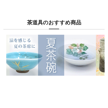
特別な日の装いに、華やかな訪問着
絞り
茶道具のおすすめ商品
新入荷！
新入荷
涼を感じる夏茶碗特集
茶席に
イチオシ商品情報