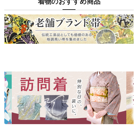
着物のおすすめ商品
新入荷！
老舗ブランドによる極上の逸品
新入荷！
新入