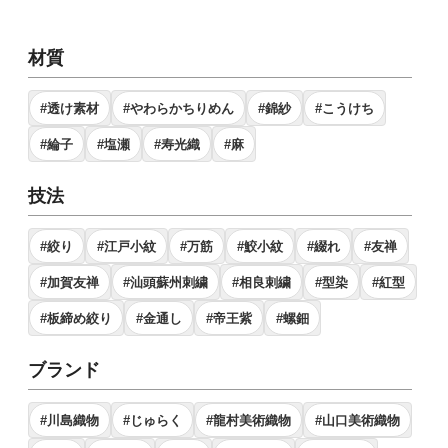
材質
#透け素材
#やわらかちりめん
#錦紗
#こうけち
#綸子
#塩瀬
#寿光織
#麻
技法
#絞り
#江戸小紋
#万筋
#鮫小紋
#綴れ
#友禅
#加賀友禅
#汕頭蘇州刺繍
#相良刺繍
#型染
#紅型
#板締め絞り
#金通し
#帝王紫
#螺鈿
ブランド
#川島織物
#じゅらく
#龍村美術織物
#山口美術織物