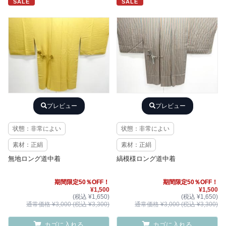
SALE
SALE
プレビュー
プレビュー
状態：非常によい
状態：非常によい
素材：正絹
素材：正絹
無地ロング道中着
縞模様ロング道中着
期間限定50％OFF！
期間限定50％OFF！
¥1,500
¥1,500
(税込 ¥1,650)
(税込 ¥1,650)
通常価格 ¥3,000 (税込 ¥3,300)
通常価格 ¥3,000 (税込 ¥3,300)
カゴに入れる
カゴに入れる