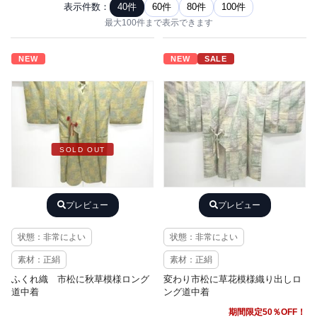
表示件数：
40件
60件
80件
100件
最大100件まで表示できます
NEW
NEW
SALE
SOLD OUT
プレビュー
プレビュー
状態：非常によい
状態：非常によい
素材：正絹
素材：正絹
ふくれ織 市松に秋草模様ロング
変わり市松に草花模様織り出しロ
道中着
ング道中着
期間限定50％OFF！