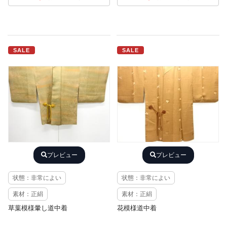
SALE
SALE
プレビュー
プレビュー
状態：非常によい
状態：非常によい
素材：正絹
素材：正絹
草葉模様暈し道中着
花模様道中着