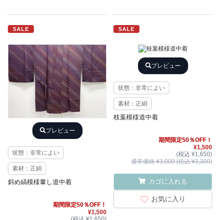
SALE
SALE
プレビュー
状態：非常によい
素材：正絹
枝葉模様道中着
プレビュー
期間限定50％OFF！
¥1,500
状態：非常によい
(税込 ¥1,650)
通常価格 ¥3,000 (税込 ¥3,300)
素材：正絹
カゴに入れる
斜め縞模様暈し道中着
お気に入り
期間限定50％OFF！
¥1,500
(税込 ¥1,650)