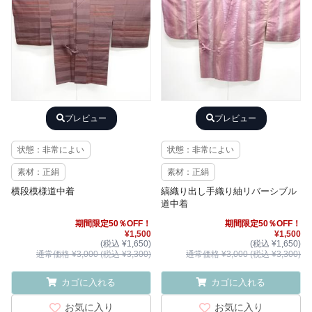
プレビュー
プレビュー
状態：非常によい
状態：非常によい
素材：正絹
素材：正絹
横段模様道中着
縞織り出し手織り紬リバーシブル
道中着
期間限定50％OFF！
期間限定50％OFF！
¥1,500
¥1,500
(税込 ¥1,650)
(税込 ¥1,650)
通常価格 ¥3,000 (税込 ¥3,300)
通常価格 ¥3,000 (税込 ¥3,300)
カゴに入れる
カゴに入れる
お気に入り
お気に入り