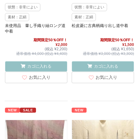
状態：非常によい
状態：非常によい
素材：正絹
素材：正絹
未使用品 暈し手織り紬ロング道
松皮菱に古典柄織り出し道中着
中着
期間限定50％OFF！
期間限定50％OFF！
¥2,000
¥1,500
(税込 ¥2,200)
(税込 ¥1,650)
通常価格 ¥4,000 (税込 ¥4,400)
通常価格 ¥3,000 (税込 ¥3,300)
カゴに入れる
カゴに入れる
お気に入り
お気に入り
NEW
SALE
NEW