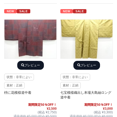
NEW
SALE
NEW
SALE
プレビュー
プレビュー
状態：非常によい
状態：非常によい
素材：正絹
素材：正絹
枡に花模様道中着
七宝模様織出し本場大島紬ロング
道中着
期間限定50％OFF！
期間限定50％OFF！
¥2,500
¥3,000
(税込 ¥2,750)
(税込 ¥3,300)
通常価格 ¥5,000 (税込 ¥5,500)
通常価格 ¥6,000 (税込 ¥6,600)