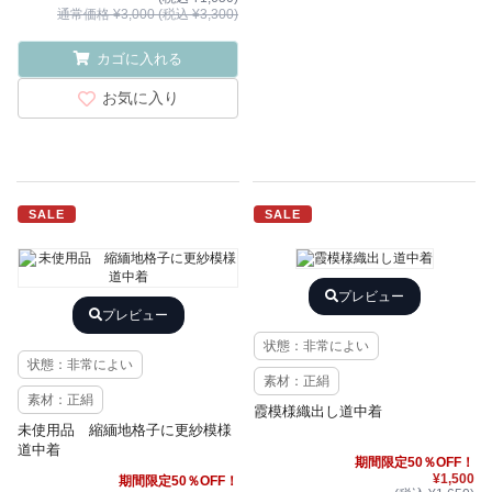
通常価格 ¥3,000 (税込 ¥3,300)
カゴに入れる
お気に入り
SALE
SALE
プレビュー
プレビュー
状態：非常によい
状態：非常によい
素材：正絹
素材：正絹
霞模様織出し道中着
未使用品 縮緬地格子に更紗模様
道中着
期間限定50％OFF！
¥1,500
期間限定50％OFF！