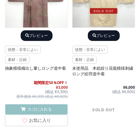
SOLD OUT
プレビュー
プレビュー
状態：非常によい
状態：非常によい
素材：正絹
素材：正絹
抽象模様織出し暈しロング道中着
未使用品 本総絞り花籠模様刺繍
ロング絵羽道中着
期間限定50％OFF！
¥3,000
¥6,000
(税込 ¥3,300)
(税込 ¥6,600)
通常価格 ¥6,000 (税込 ¥6,600)
カゴに入れる
SOLD OUT
お気に入り