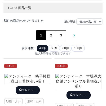
TOP
>
商品一覧
83件の商品がみつかりました
並び替え:
›
1
2
3
表示件数：
40件
60件
80件
100件
最大100件まで表示できます
SALE
SALE
プレビュー
プレビュー
状態：よい
素材：正絹