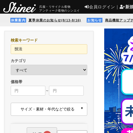
会員ログイン
｜
新
呉服・リサイクル着物
アンティーク着物のシンエイ
休業案内
夏季休業のお知らせ(8/13-8/16)
お知らせ
商品機能アップ
検索キーワード
カテゴリ
価格帯
～
サイズ・素材・年代などで絞る