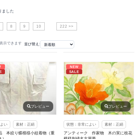
りました
8
9
10
222 >>
で表示できます
並び替え:
W
NEW
E
SALE
プレビュー
プレビュー
よい
素材：正絹
状態：非常によい
素材：正絹
品 本絞り蝶模様小紋着物（重
アンティーク 作家物 木の実に枝花
き）
模様刺繍名古屋帯