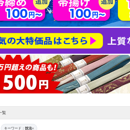
一覧
キーワード：
技法
×