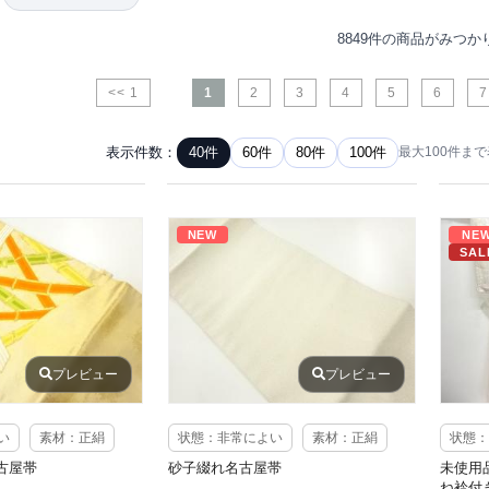
8849件の商品がみつか
<< 1
1
2
3
4
5
6
7
表示件数：
40件
60件
80件
100件
最大100件ま
NEW
NE
SAL
プレビュー
プレビュー
い
素材：正絹
状態：非常によい
素材：正絹
状態：
古屋帯
砂子綴れ名古屋帯
未使用
ね衿付