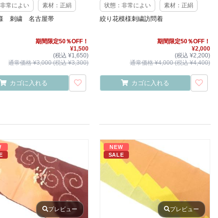
非常によい
素材：正絹
状態：非常によい
素材：正絹
様 刺繍 名古屋帯
絞り花模様刺繍訪問着
期間限定50％OFF！
期間限定50％OFF！
¥1,500
¥2,000
(税込 ¥1,650)
(税込 ¥2,200)
通常価格 ¥3,000 (税込 ¥3,300)
通常価格 ¥4,000 (税込 ¥4,400)
カゴに入れる
カゴに入れる
W
NEW
E
SALE
プレビュー
プレビュー