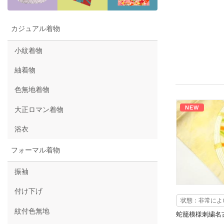
カジュアル着物
小紋着物
紬着物
色無地着物
NEW
大正ロマン着物
浴衣
フォーマル着物
振袖
付け下げ
状態：非常によ
紋付色無地
蛇籠模様刺繍名