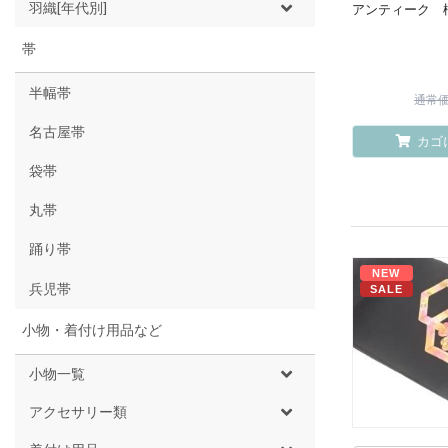
羽織[年代別]
アンティーク 
帯
半幅帯
通常価格
名古屋帯
カゴ
袋帯
丸帯
踊り帯
NEW
兵児帯
SALE
小物・着付け用品など
小物一覧
アクセサリー類