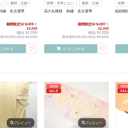
い
素材：正絹
状態：非常によい
素材：正絹
状態：
刺繍 名古屋帯
花の丸模様 刺繍 名古屋帯
組紐模
期間限定50％OFF！
期間限定50％OFF！
¥2,000
¥2,000
(税込 ¥2,200)
(税込 ¥2,200)
 ¥4,000 (税込 ¥4,400)
通常価格 ¥4,000 (税込 ¥4,400)
に入れる
カゴに入れる
NEW
NE
SALE
SAL
プレビュー
プレビュー