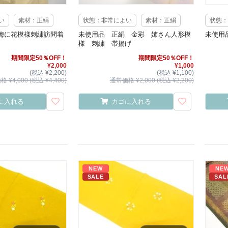
い
素材：正絹
状態：非常によい
素材：正絹
状態：
梅に花模様刺繍訪問着
未使用品 正絹 金彩 姉さん人形模
未使用
様 刺繍 帯揚げ
期間限定50％OFF！
期間限定50％OFF！
¥2,000
¥1,000
(税込 ¥2,200)
(税込 ¥1,100)
 ¥4,000 (税込 ¥4,400)
通常価格 ¥2,000 (税込 ¥2,200)
に入れる
カゴに入れる
NEW
NE
SALE
SAL