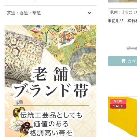
茶道・香道・華道
状態：非常によ
未使用品 松竹
通常価格
カゴ
NEW
SALE