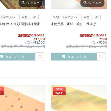
プレビュー
プレビュー
非常によい
素材：正絹
状態：非常によい
素材：正絹
島紬 絞り 金彩 図形模様袋帯
未使用品 正絹 絞り 帯揚げ
期間限定50％OFF！
期間限定50％OFF！
¥12,500
¥500
(税込 ¥13,750)
(税込 ¥550)
通常価格 ¥25,000 (税込 ¥27,500)
通常価格 ¥1,000 (税込 ¥1,100)
カゴに入れる
カゴに入れる
W
NEW
E
SALE