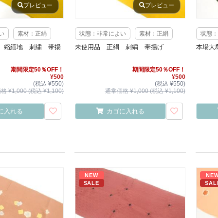
プレビュー
プレビュー
い
素材：正絹
状態：非常によい
素材：正絹
状態：
 縮緬地 刺繍 帯揚
未使用品 正絹 刺繍 帯揚げ
本場大
期間限定50％OFF！
期間限定50％OFF！
¥500
¥500
(税込 ¥550)
(税込 ¥550)
 ¥1,000 (税込 ¥1,100)
通常価格 ¥1,000 (税込 ¥1,100)
に入れる
カゴに入れる
NEW
NE
SALE
SAL