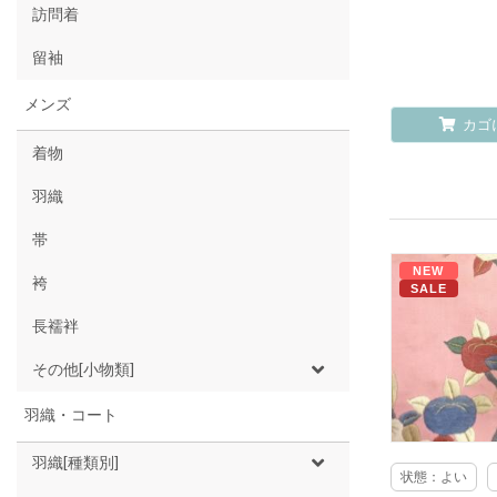
訪問着
留袖
メンズ
カゴ
着物
羽織
帯
NEW
袴
SALE
長襦袢
その他[小物類]
羽織・コート
羽織[種類別]
状態：よい