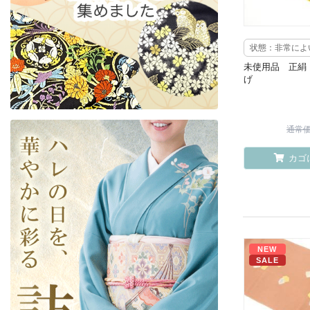
状態：非常によ
未使用品 正絹
げ
通常価格
カゴ
NEW
SALE