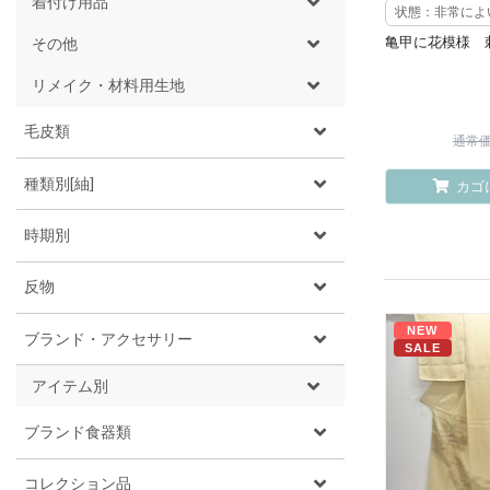
着付け用品
状態：非常によ
亀甲に花模様 
その他
リメイク・材料用生地
毛皮類
通常価格
種類別[紬]
カゴ
時期別
反物
NEW
ブランド・アクセサリー
SALE
アイテム別
ブランド食器類
コレクション品