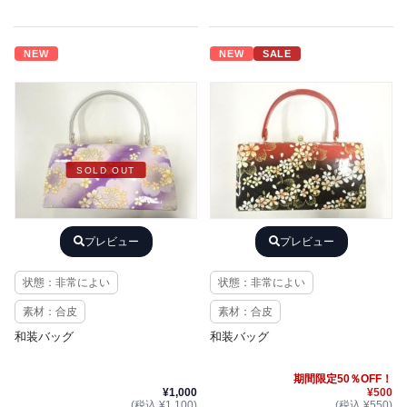
NEW
NEW
SALE
SOLD OUT
プレビュー
プレビュー
状態：非常によい
状態：非常によい
素材：合皮
素材：合皮
和装バッグ
和装バッグ
期間限定50％OFF！
¥1,000
¥500
(税込 ¥1,100)
(税込 ¥550)