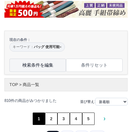
現在の条件：
キーワード：
バッグ 使用可能
×
検索条件を編集
条件リセット
TOP
>
商品一覧
810件の商品がみつかりました
並び替え:
›
1
2
3
4
5