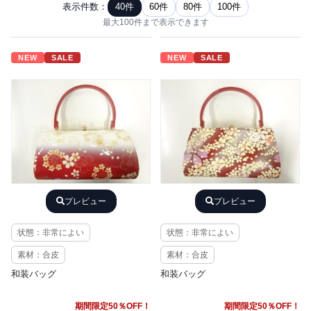
表示件数：
40件
60件
80件
100件
最大100件まで表示できます
NEW
SALE
NEW
SALE
プレビュー
プレビュー
状態：非常によい
状態：非常によい
素材：合皮
素材：合皮
和装バッグ
和装バッグ
期間限定50％OFF！
期間限定50％OFF！