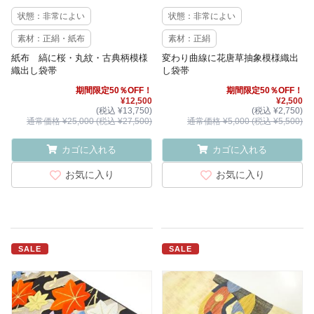
状態：非常によい
状態：非常によい
素材：正絹・紙布
素材：正絹
紙布 縞に桜・丸紋・古典柄模様
変わり曲線に花唐草抽象模様織出
織出し袋帯
し袋帯
期間限定50％OFF！
期間限定50％OFF！
¥12,500
¥2,500
(税込 ¥13,750)
(税込 ¥2,750)
通常価格 ¥25,000 (税込 ¥27,500)
通常価格 ¥5,000 (税込 ¥5,500)
カゴに入れる
カゴに入れる
お気に入り
お気に入り
SALE
SALE