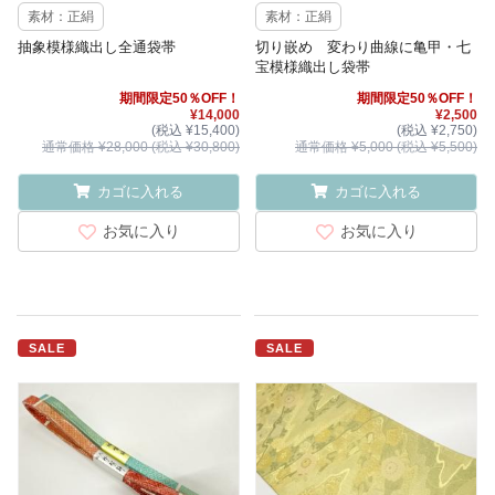
素材：正絹
素材：正絹
抽象模様織出し全通袋帯
切り嵌め 変わり曲線に亀甲・七
宝模様織出し袋帯
期間限定50％OFF！
期間限定50％OFF！
¥14,000
¥2,500
(税込 ¥15,400)
(税込 ¥2,750)
通常価格 ¥28,000 (税込 ¥30,800)
通常価格 ¥5,000 (税込 ¥5,500)
カゴに入れる
カゴに入れる
お気に入り
お気に入り
SALE
SALE