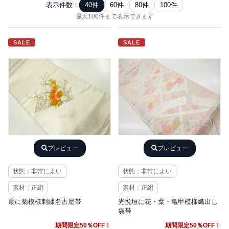
表示件数：
40件
60件
80件
100件
最大100件まで表示できます
SALE
SALE
プレビュー
プレビュー
状態：非常によい
状態：非常によい
素材：正絹
素材：正絹
扇に菊模様刺繍名古屋帯
光悦垣に花・葉・亀甲模様織出し
袋帯
期間限定50％OFF！
期間限定50％OFF！