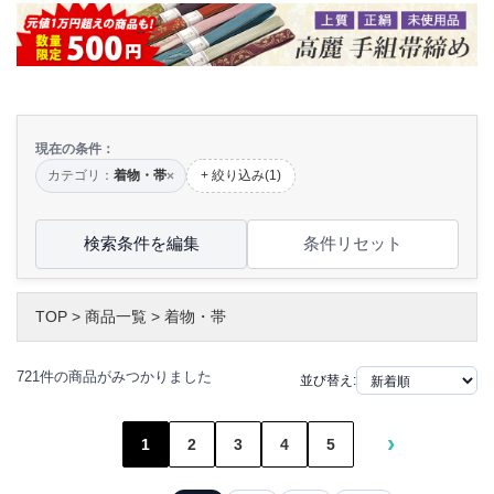
現在の条件：
カテゴリ：
着物・帯
+ 絞り込み(1)
×
検索条件を編集
条件リセット
TOP
>
商品一覧
>
着物・帯
721件の商品がみつかりました
並び替え:
›
1
2
3
4
5