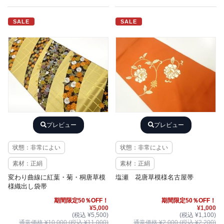
SALE
SALE
プレビュー
プレビュー
状態：非常によい
状態：非常によい
素材：正絹
素材：正絹
変わり曲線に紅葉・菊・桐唐草模
塩瀬 花唐草模様名古屋帯
様織出し袋帯
期間限定50％OFF！
期間限定50％OFF！
¥5,000
¥1,000
(税込 ¥5,500)
(税込 ¥1,100)
通常価格 ¥10,000 (税込 ¥11,000)
通常価格 ¥2,000 (税込 ¥2,200)