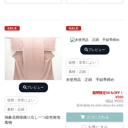
SALE
SALE
プレビュー
状態：非常によい
素材：正絹
未使用品 正絹 手組帯締め
プレビュー
期間限定50％OFF！
¥500
状態：非常によい
(税込 ¥550)
通常価格 ¥1,000 (税込 ¥1,100)
素材：正絹
カゴに入れる
抽象花模様織り出し一つ紋色無地
着物
お気に入り