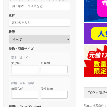
素材
状態
着物・羽織サイズ
基本（丈・裄）
丈 (cm)
裄 (cm)
詳細（前幅・後幅）
前幅 (cm)
後幅 (cm)
TOP
>
商品
現在の検索条件：
裾周り（ヒップ） (cm)