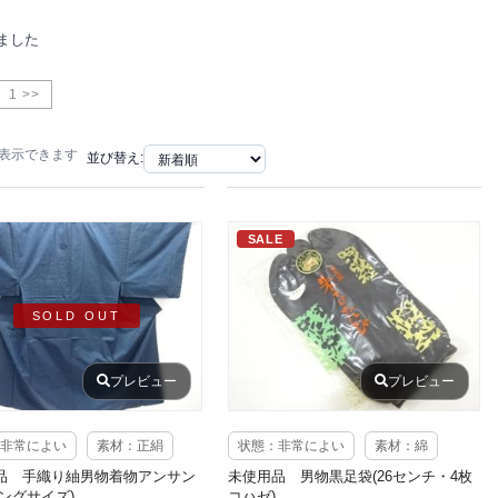
ました
1 >>
で表示できます
並び替え:
SALE
SOLD OUT
プレビュー
プレビュー
非常によい
素材：正絹
状態：非常によい
素材：綿
品 手織り紬男物着物アンサン
未使用品 男物黒足袋(26センチ・4枚
ングサイズ)
コハゼ)