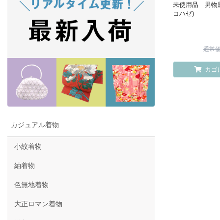
未使用品 男物黒
コハゼ)
通常価格
カゴ
カジュアル着物
小紋着物
紬着物
色無地着物
大正ロマン着物