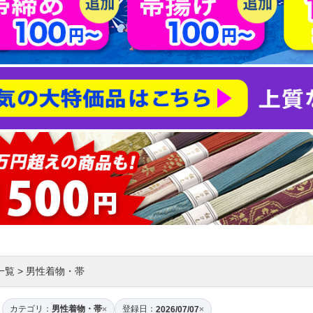
一覧
>
男性着物・帯
カテゴリ：
男性着物・帯
登録日：
×
2026/07/07
×