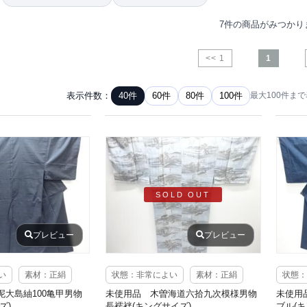
7件の商品がみつかり
<< 1
1
表示件数：
40件
60件
80件
100件
最大100件ま
SOLD OUT
プレビュー
プレビュー
い
素材：正絹
状態：非常によい
素材：正絹
状態：
大島紬100亀甲男物
未使用品 木曽海道六拾九次模様男物
未使用
ズ)
長襦袢(キングサイズ)
ブル(キ