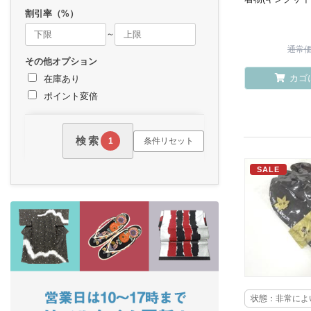
割引率（%）
～
通常価格
その他オプション
カゴ
在庫あり
ポイント変倍
検索
条件リセット
1
SALE
状態：非常によ