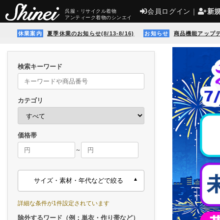
会員ログイン
｜
新
呉服・リサイクル着物
アンティーク着物のシンエイ
休業案内
夏季休業のお知らせ(8/13-8/16)
お知らせ
商品機能アップ
検索キーワード
カテゴリ
価格帯
～
サイズ・素材・年代などで絞る
詳細な条件が1件設定されています
除外するワード（例：単衣・作り帯など）