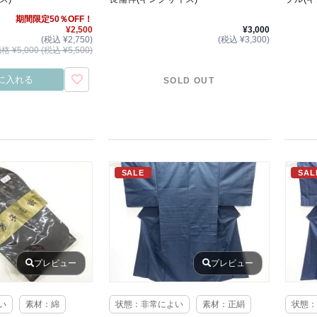
期間限定50％OFF！
¥2,500
¥3,000
(税込 ¥2,750)
(税込 ¥3,300)
 ¥5,000 (税込 ¥5,500)
に入れる
SOLD OUT
SALE
SAL
プレビュー
プレビュー
い
素材：綿
状態：非常によい
素材：正絹
状態：