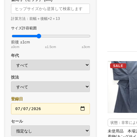
計算方法：前幅＋後幅×2＋13
サイズ許容範囲
前後
±1cm
±0cm
±1.5cm
±3cm
年代
SALE
技法
登録日
セール
状態：非常によ
未使用品 本場泥
着物(キングサイ