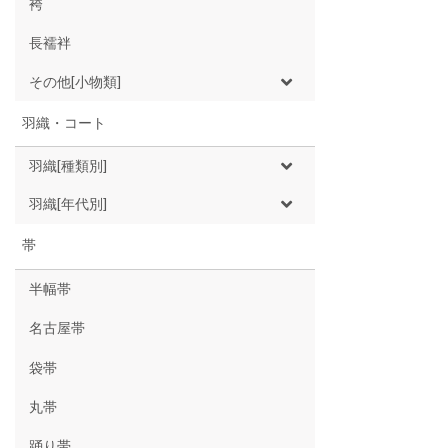
袴
長襦袢
その他[小物類]
羽織・コート
羽織[種類別]
羽織[年代別]
帯
半幅帯
名古屋帯
袋帯
丸帯
踊り帯