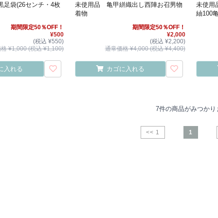
足袋(26センチ・4枚
未使用品 亀甲絣織出し西陣お召男物
未使用
着物
紬100
期間限定50％OFF！
期間限定50％OFF！
¥500
¥2,000
(税込 ¥550)
(税込 ¥2,200)
 ¥1,000 (税込 ¥1,100)
通常価格 ¥4,000 (税込 ¥4,400)
に入れる
カゴに入れる
7件の商品がみつかり
<< 1
1