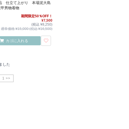
品 仕立て上がり 本場泥大島
亀甲男物着物
期間限定50％OFF！
¥7,500
(税込 ¥8,250)
通常価格 ¥15,000 (税込 ¥16,500)
カゴに入れる
ました
1 >>