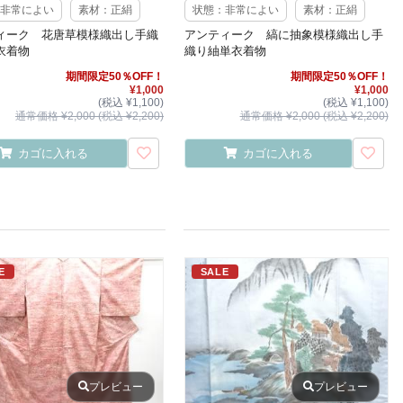
非常によい
素材：正絹
状態：非常によい
素材：正絹
ィーク 花唐草模様織出し手織
アンティーク 縞に抽象模様織出し手
衣着物
織り紬単衣着物
期間限定50％OFF！
期間限定50％OFF！
¥1,000
¥1,000
(税込 ¥1,100)
(税込 ¥1,100)
通常価格 ¥2,000 (税込 ¥2,200)
通常価格 ¥2,000 (税込 ¥2,200)
カゴに入れる
カゴに入れる
E
SALE
プレビュー
プレビュー