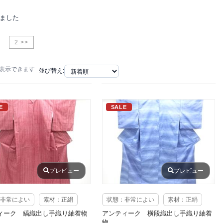
りました
2 >>
で表示できます
並び替え:
E
SALE
プレビュー
プレビュー
非常によい
素材：正絹
状態：非常によい
素材：正絹
ィーク 縞織出し手織り紬着物
アンティーク 横段織出し手織り紬着
物