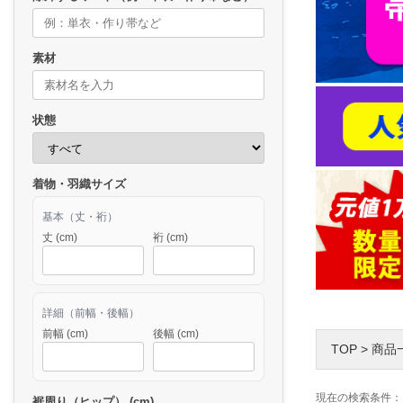
素材
状態
着物・羽織サイズ
基本（丈・裄）
丈 (cm)
裄 (cm)
詳細（前幅・後幅）
前幅 (cm)
後幅 (cm)
TOP
>
商品
現在の検索条件：
裾周り（ヒップ） (cm)