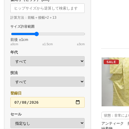
計算方法：前幅＋後幅×2＋13
サイズ許容範囲
前後
±1cm
±0cm
±1.5cm
±3cm
年代
SALE
技法
登録日
セール
状態：非常によ
アンティーク 
紬着物