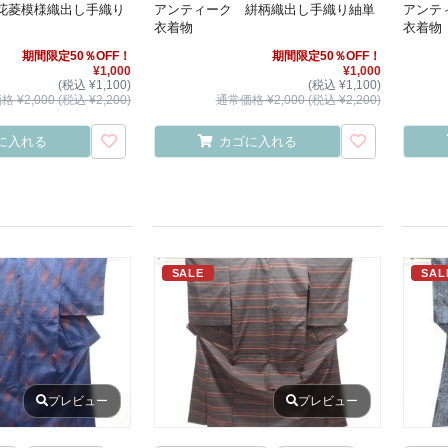
花菱模様織出し手織り
アンティーク 絣柄織出し手織り紬単
アンテ
衣着物
衣着物
期間限定50％OFF！
期間限定50％OFF！
¥1,000
¥1,000
(税込 ¥1,100)
(税込 ¥1,100)
 ¥2,000 (税込 ¥2,200)
通常価格 ¥2,000 (税込 ¥2,200)
に入れる
カゴに入れる
SALE
SAL
プレビュー
プレビュー