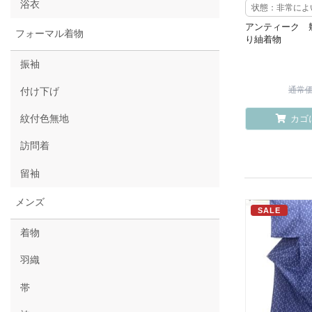
浴衣
状態：非常によ
アンティーク 
フォーマル着物
り紬着物
振袖
通常価格
付け下げ
紋付色無地
カゴ
訪問着
留袖
メンズ
SALE
着物
羽織
帯