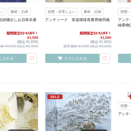
い
素材：正絹
状態：非常によい
素材：正絹
状態：
桁絣織出しお召単衣着
アンティーク 茶器模様肩裏男物羽織
アンテ
紬着物(
期間限定50％OFF！
期間限定50％OFF！
¥1,500
¥1,500
(税込 ¥1,650)
(税込 ¥1,650)
 ¥3,000 (税込 ¥3,300)
通常価格 ¥3,000 (税込 ¥3,300)
に入れる
カゴに入れる
SALE
状態：
アンテ