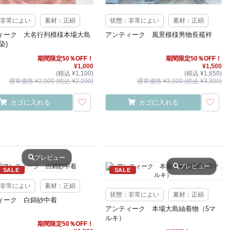
非常によい
素材：正絹
状態：非常によい
素材：正絹
ィーク 大名行列模様本場大島
アンティーク 風景模様男物長襦袢
染)
期間限定50％OFF！
期間限定50％OFF！
¥1,000
¥1,500
(税込 ¥1,100)
(税込 ¥1,650)
通常価格 ¥2,000 (税込 ¥2,200)
通常価格 ¥3,000 (税込 ¥3,300)
カゴに入れる
カゴに入れる
プレビュー
プレビュー
SALE
SALE
非常によい
素材：正絹
状態：非常によい
素材：正絹
ィーク 白錦紗中着
アンティーク 本場大島紬着物（5マ
ルキ）
期間限定50％OFF！