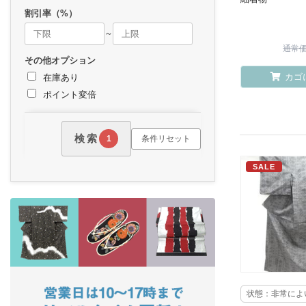
割引率（%）
～
通常価格
その他オプション
カゴ
在庫あり
ポイント変倍
検索
条件リセット
1
SALE
状態：非常によ