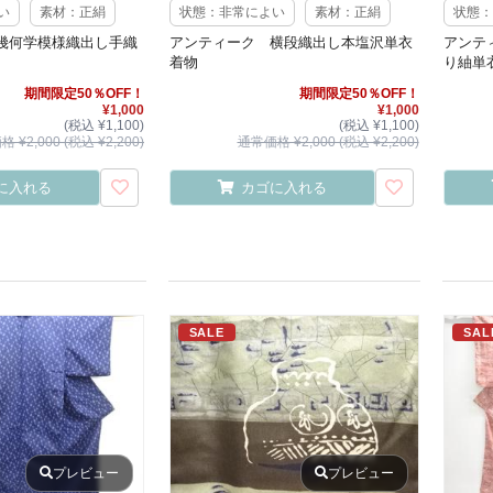
い
素材：正絹
状態：非常によい
素材：正絹
状態：
幾何学模様織出し手織
アンティーク 横段織出し本塩沢単衣
アンテ
着物
り紬単
期間限定50％OFF！
期間限定50％OFF！
¥1,000
¥1,000
(税込 ¥1,100)
(税込 ¥1,100)
 ¥2,000 (税込 ¥2,200)
通常価格 ¥2,000 (税込 ¥2,200)
に入れる
カゴに入れる
SALE
SAL
プレビュー
プレビュー