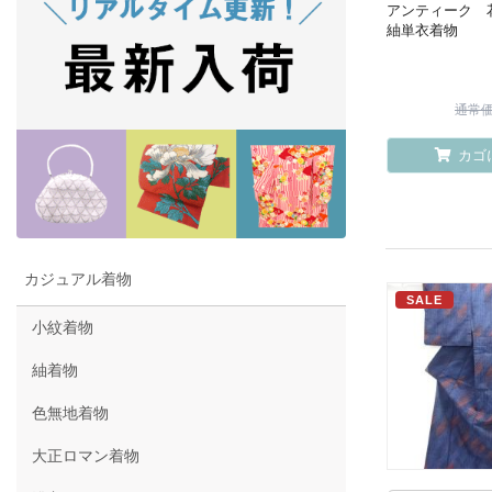
アンティーク 
紬単衣着物
通常価格
カゴ
カジュアル着物
SALE
小紋着物
紬着物
色無地着物
大正ロマン着物