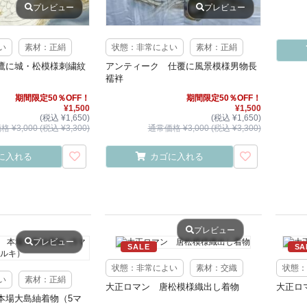
プレビュー
プレビュー
い
素材：正絹
状態：非常によい
素材：正絹
鷹に城・松模様刺繍紋
アンティーク 仕覆に風景模様男物長
襦袢
期間限定50％OFF！
期間限定50％OFF！
¥1,500
¥1,500
(税込 ¥1,650)
(税込 ¥1,650)
 ¥3,000 (税込 ¥3,300)
通常価格 ¥3,000 (税込 ¥3,300)
に入れる
カゴに入れる
プレビュー
プレビュー
SALE
SA
状態：非常によい
素材：交織
状態：
い
素材：正絹
大正ロマン 唐松模様織出し着物
大正ロ
本場大島紬着物（5マ