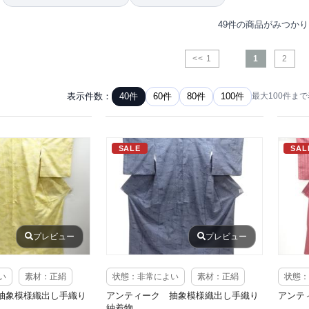
49件の商品がみつか
<< 1
1
2
表示件数：
40件
60件
80件
100件
最大100件ま
SALE
SAL
プレビュー
プレビュー
い
素材：正絹
状態：非常によい
素材：正絹
状態：
抽象模様織出し手織り
アンティーク 抽象模様織出し手織り
アンテ
紬着物