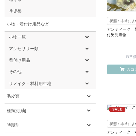
兵児帯
状態：非常によ
小物・着付け用品など
アンティーク 
付男児着物
小物一覧
アクセサリー類
通常価格
着付け用品
カゴ
その他
リメイク・材料用生地
毛皮類
SALE
種類別[紬]
状態：非常によ
時期別
アンティーク 