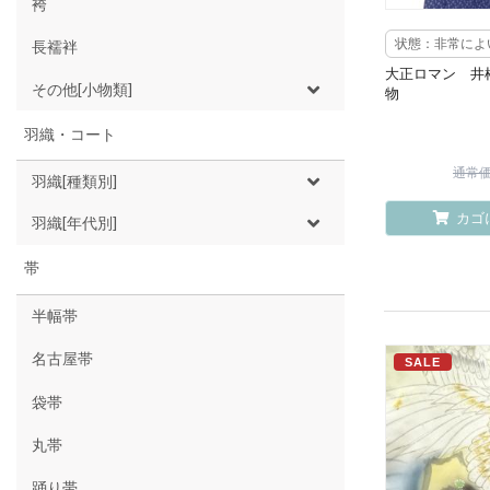
袴
状態：非常によ
長襦袢
大正ロマン 井
その他[小物類]
物
羽織・コート
通常価格
羽織[種類別]
カゴ
羽織[年代別]
帯
半幅帯
名古屋帯
SALE
袋帯
丸帯
踊り帯