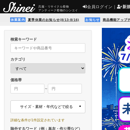
会員ログイン
｜
新
呉服・リサイクル着物
アンティーク着物のシンエイ
休業案内
夏季休業のお知らせ(8/13-8/16)
お知らせ
商品機能アップ
検索キーワード
カテゴリ
価格帯
～
サイズ・素材・年代などで絞る
詳細な条件が1件設定されています
除外するワード（例：単衣・作り帯など）