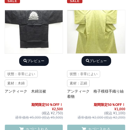
SALE
SALE
プレビュー
プレビュー
状態：非常によい
状態：非常によい
素材：木綿
素材：正絹
アンティーク 木綿法被
アンティーク 格子模様手織り紬
着物
期間限定50％OFF！
期間限定50％OFF！
¥2,500
¥1,000
(税込 ¥2,750)
(税込 ¥1,100)
通常価格 ¥5,000 (税込 ¥5,500)
通常価格 ¥2,000 (税込 ¥2,200)
カゴに入れる
カゴに入れる