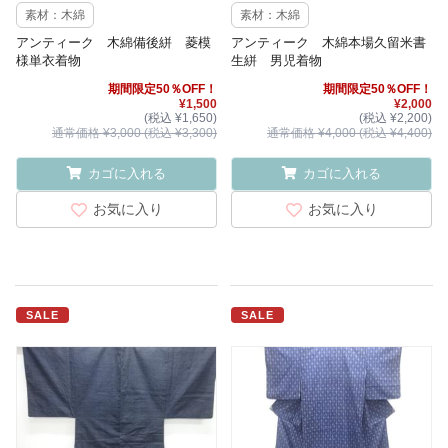
素材：木綿
素材：木綿
アンティーク 木綿備後絣 菱模
アンティーク 木綿本場久留米書
様単衣着物
生絣 男児着物
期間限定50％OFF！
期間限定50％OFF！
¥1,500
¥2,000
(税込 ¥1,650)
(税込 ¥2,200)
通常価格 ¥3,000 (税込 ¥3,300)
通常価格 ¥4,000 (税込 ¥4,400)
カゴに入れる
カゴに入れる
お気に入り
お気に入り
SALE
SALE