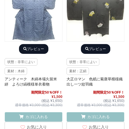
プレビュー
プレビュー
状態：非常によい
状態：非常によい
素材：木綿
素材：正絹
アンティーク 木綿本場久留米
大正ロマン 色紙に菊唐草模様織
絣 よろけ縞模様単衣着物
出し一ツ紋羽織
期間限定50％OFF！
期間限定50％OFF！
¥1,500
¥1,500
(税込 ¥1,650)
(税込 ¥1,650)
通常価格 ¥3,000 (税込 ¥3,300)
通常価格 ¥3,000 (税込 ¥3,300)
カゴに入れる
カゴに入れる
お気に入り
お気に入り