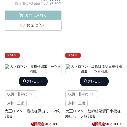
通常価格 ¥3,000 (税込 ¥3,300)
カゴに入れる
お気に入り
SALE
SALE
プレビュー
プレビュー
状態：非常によい
状態：非常によい
素材：正絹
素材：正絹
大正ロマン 霞模様織出し一ツ紋
大正ロマン 紋錦紗漆源氏車模様
羽織
織出し一ツ紋羽織
期間限定50％OFF！
期間限定50％OFF！