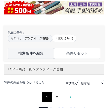
現在の条件：
カテゴリ：
アンティーク着物
+ 絞り込み(1)
×
検索条件を編集
条件リセット
TOP
>
商品一覧
>
アンティーク着物
46件の商品がみつかりました
並び替え:
›
1
2