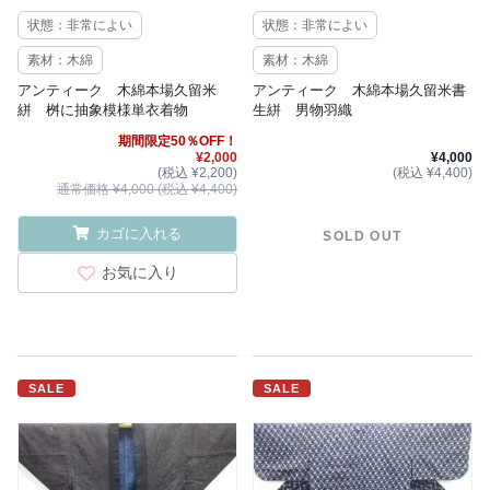
状態：非常によい
状態：非常によい
素材：木綿
素材：木綿
アンティーク 木綿本場久留米
アンティーク 木綿本場久留米書
絣 桝に抽象模様単衣着物
生絣 男物羽織
期間限定50％OFF！
¥2,000
¥4,000
(税込 ¥2,200)
(税込 ¥4,400)
通常価格 ¥4,000 (税込 ¥4,400)
カゴに入れる
SOLD OUT
お気に入り
SALE
SALE