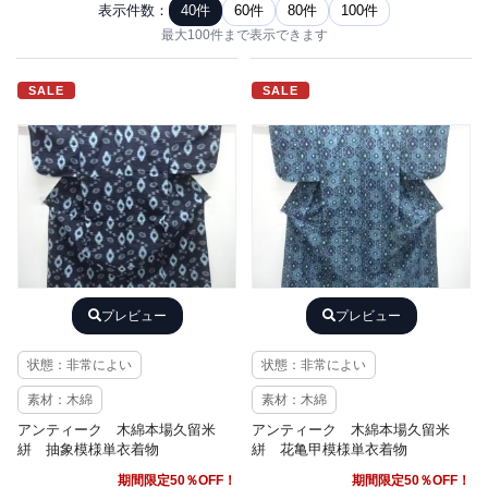
表示件数：
40件
60件
80件
100件
最大100件まで表示できます
SALE
SALE
プレビュー
プレビュー
状態：非常によい
状態：非常によい
素材：木綿
素材：木綿
アンティーク 木綿本場久留米
アンティーク 木綿本場久留米
絣 抽象模様単衣着物
絣 花亀甲模様単衣着物
期間限定50％OFF！
期間限定50％OFF！