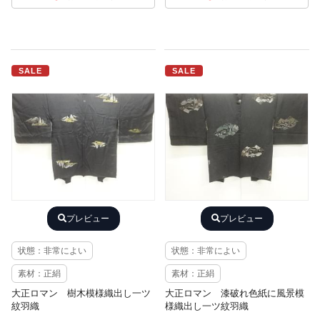
SALE
SALE
プレビュー
プレビュー
状態：非常によい
状態：非常によい
素材：正絹
素材：正絹
大正ロマン 樹木模様織出し一ツ
大正ロマン 漆破れ色紙に風景模
紋羽織
様織出し一ツ紋羽織