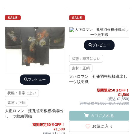
SALE
SALE
プレビュー
状態：非常によい
素材：正絹
大正ロマン 孔雀羽根模様織出し
プレビュー
一ツ紋羽織
期間限定50％OFF！
状態：非常によい
¥1,500
(税込 ¥1,650)
素材：正絹
通常価格 ¥3,000 (税込 ¥3,300)
大正ロマン 漆孔雀羽根模様織出
カゴに入れる
し一ツ紋絵羽織
期間限定50％OFF！
お気に入り
¥1,500
(税込 ¥1,650)