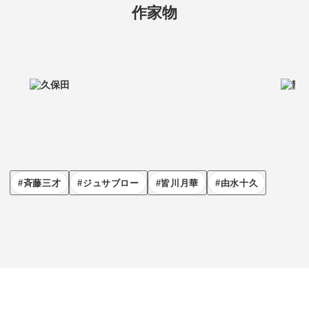
作家物
斉藤三才
ジュサブロー
皆川月華
由水十久