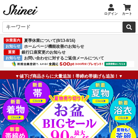
ログイン
カート
休業案内
夏季休業について(8/13-8/16)
お知らせ
ホームページ機能改善のお知らせ
重要
銀行口座変更のお知らせ
お知らせ
お問い合わせに対するご返信メールについて
▼値下げ商品さらに大量追加！帯締め帯揚げも追加！▼