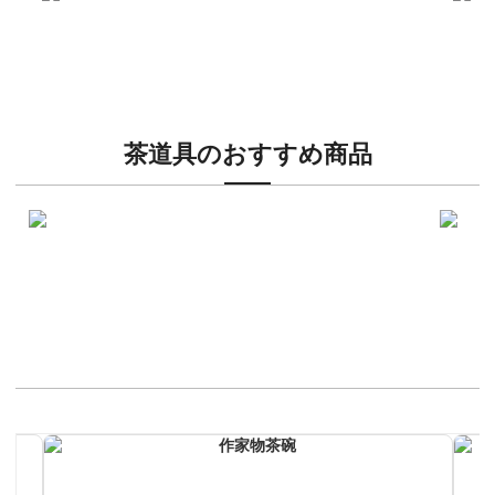
新入荷！
新入
特別な日の装いに、華やかな訪問着
絞り
茶道具のおすすめ商品
新入荷！
新入荷
涼を感じる夏茶碗特集
茶席に
イチオシ商品情報
作家物茶碗