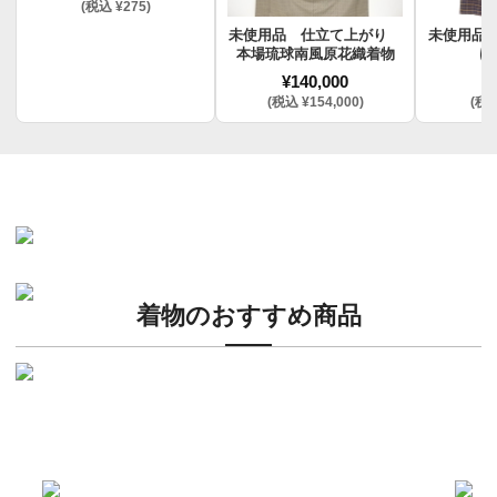
(税込 ¥275)
未使用品 仕立て上がり
未使用品
本場琉球南風原花織着物
け
¥140,000
¥
(税込 ¥154,000)
(税込
着物のおすすめ商品
新入荷！
老舗ブランドによる極上の逸品