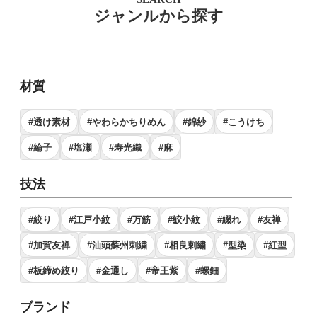
ジャンルから探す
材質
#透け素材
#やわらかちりめん
#錦紗
#こうけち
#綸子
#塩瀬
#寿光織
#麻
技法
#絞り
#江戸小紋
#万筋
#鮫小紋
#綴れ
#友禅
#加賀友禅
#汕頭蘇州刺繍
#相良刺繍
#型染
#紅型
#板締め絞り
#金通し
#帝王紫
#螺鈿
ブランド