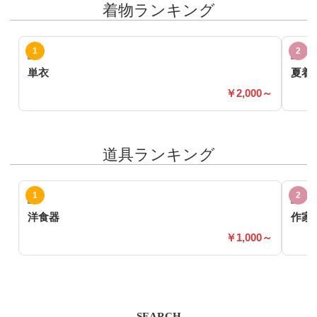
着物ランキング
単衣
夏着
2,000～
道具ランキング
洋食器
作家
1,000～
SEARCH