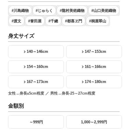
#川島織物
#じゅらく
#龍村美術織物
#山口美術織物
#渡文
#誉田屋
#千總
#都喜ヱ門
#桐屋翠山
身丈サイズ
140～146cm
147～153cm
154～160cm
161～166cm
167～173cm
174～180cm
女性→身長±5cm程度 ／ 男性→身長-25～27cm程度
金額別
～999円
1,000～2,999円